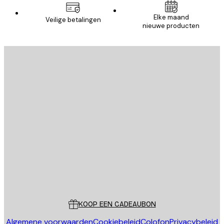
Elke maand
Veilige betalingen
nieuwe producten
E-mail
VERSTUUR
Store
Poster Store
Klantenservice
KOOP EEN CADEAUBON
Algemene voorwaarden
Cookiebeleid
Colofon
Privacybeleid