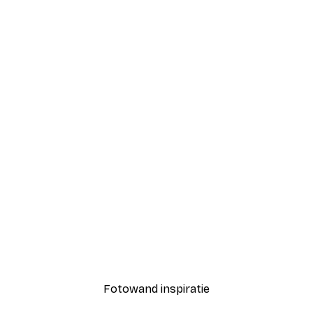
-40%*
Coco Poster
Vanaf € 7,77
€ 12,95
Fotowand inspiratie