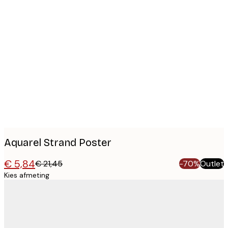
Product
images
Aquarel Strand Poster
€ 5,84
€ 21,45
-70%
Outlet
Kies afmeting