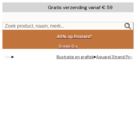
Skip
Gratis verzending vanaf € 59
to
main
content.
Zoek product, naam, merk...
40% op Posters*
0 min
0 s
Geldig
tot:
▸
▸
Illustratie en grafiek
Aquarel Strand Poste
2026-
08-
09