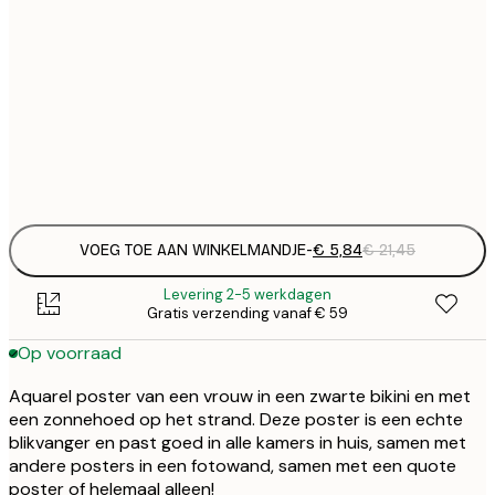
€
30x40 cm
€
€
50x70 cm
€
Frame
options
VOEG TOE AAN WINKELMANDJE
-
€ 5,84
€ 21,45
Levering 2-5 werkdagen
Gratis verzending vanaf € 59
Op voorraad
Aquarel poster van een vrouw in een zwarte bikini en met
een zonnehoed op het strand. Deze poster is een echte
blikvanger en past goed in alle kamers in huis, samen met
andere posters in een fotowand, samen met een quote
poster of helemaal alleen!