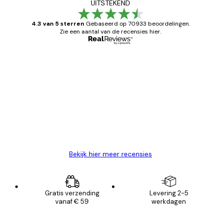
UITSTEKEND
4.3 van 5 sterren
Gebaseerd op 70933 beoordelingen.
Zie een aantal van de recensies hier.
Geverifieerde koper
Recensies
van
Zeer tevreden
klanten
26 mei
Brenda W
Bekijk hier meer recensies
Gratis verzending
Levering 2-5
vanaf € 59
werkdagen