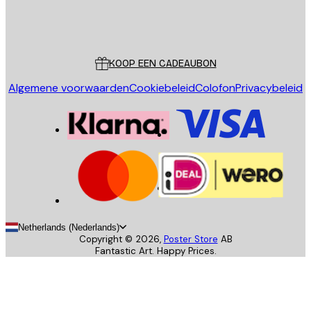
Store
Poster Store
Klantenservice
KOOP EEN CADEAUBON
Algemene voorwaarden
Cookiebeleid
Colofon
Privacybeleid
Netherlands (Nederlands)
Copyright ©
2026
,
Poster Store
AB
Fantastic Art. Happy Prices.