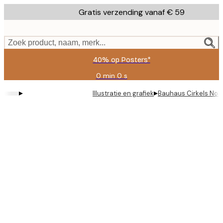
Skip
Gratis verzending vanaf € 59
to
main
content.
Zoek product, naam, merk...
40% op Posters*
0 min
0 s
Geldig
tot:
▸
▸
Illustratie en grafiek
Bauhaus Cirkels No3
2026-
08-
09