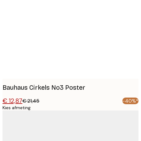
Product
images
Bauhaus Cirkels No3 Poster
€ 12,87
€ 21,45
-40%*
Kies afmeting