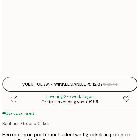
€ 
30x40 cm
€
€ 
50x70 cm
€
€ 
70x100 cm
€
Frame
options
VOEG TOE AAN WINKELMANDJE
-
€ 12,87
€ 21,45
Levering 2-5 werkdagen
Gratis verzending vanaf € 59
Op voorraad
Bauhaus Groene Cirkels
Een moderne poster met vijfentwintig cirkels in groen en