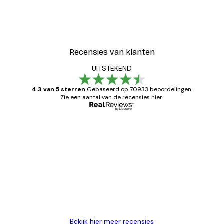
Recensies van klanten
UITSTEKEND
4.3 van 5 sterren
Gebaseerd op 70933 beoordelingen.
Zie een aantal van de recensies hier.
Geverifieerde koper
Recensies
van
Zeer tevreden
klanten
26 mei
Brenda W
Bekijk hier meer recensies