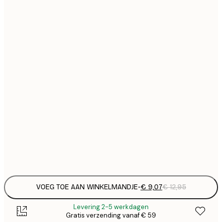
€
21x30 cm
€
€ 
30x40 cm
€
€ 
40x50 cm
€
€ 
50x70 cm
€
Frame
options
VOEG TOE AAN WINKELMANDJE
-
€ 9,07
€ 12,95
Levering 2-5 werkdagen
Gratis verzending vanaf € 59