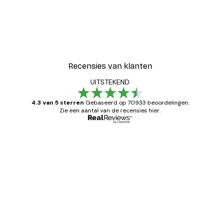
Recensies van klanten
UITSTEKEND
4.3 van 5 sterren
Gebaseerd op 70933 beoordelingen.
Zie een aantal van de recensies hier.
Geverifieerde koper
Recensies
van
Zeer tevreden
klanten
26 mei
Brenda W