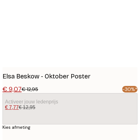
Product
images
Elsa Beskow - Oktober Poster
€ 9,07
€ 12,95
-30%*
Activeer jouw ledenprijs
€ 7,77
€ 12,95
Kies afmeting