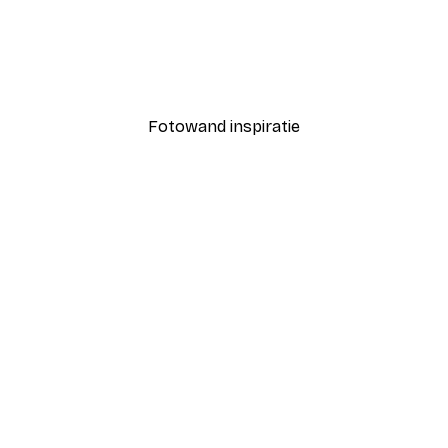
-30%*
ri Poster
Elsa Beskow - Februari P
Vanaf € 9,07
€ 12,95
Fotowand inspiratie