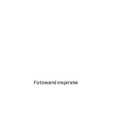
-30%*
Bruine Bladeren Poster
Vanaf € 9,07
€ 12,95
Fotowand inspiratie