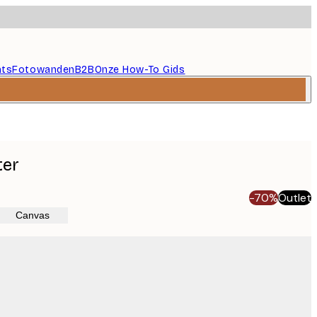
nts
Fotowanden
B2B
Onze How-To Gids
ter
-70%
Outlet
Canvas