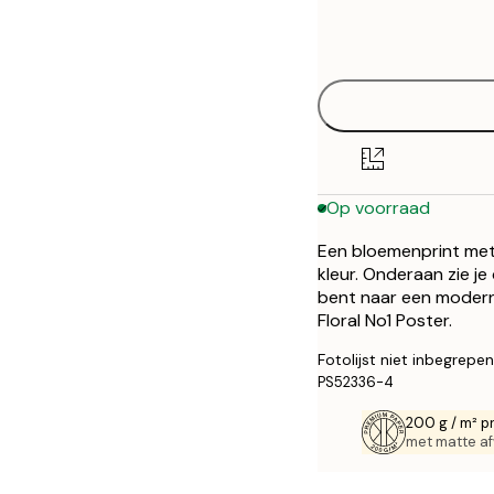
Frame
21x30 cm
options
30x40 cm
50x70 cm
Op voorraad
Een bloemenprint met 
kleur. Onderaan zie je
bent naar een modern
Floral No1 Poster.
Fotolijst niet inbegrepen
PS52336-4
200 g / m² p
met matte af