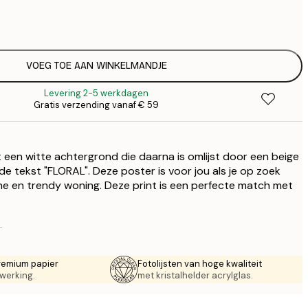
€
€
€
€
€
VOEG TOE AAN WINKELMANDJE
€
Levering 2-5 werkdagen
Gratis verzending vanaf € 59
een witte achtergrond die daarna is omlijst door een beige
 de tekst "FLORAL". Deze poster is voor jou als je op zoek
e en trendy woning. Deze print is een perfecte match met
.
remium papier
Fotolijsten van hoge kwaliteit
werking.
met kristalhelder acrylglas.