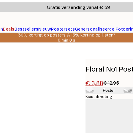
Gratis verzending vanaf € 59
en
Deals
Bestsellers
Nieuw
Postersets
Gepersonaliseerde Fotopri
30% korting op posters & 15% korting op lijsten*
0 min
0 s
Geldig
tot:
2026-
08-
06
Floral No1 Pos
€ 3,88
€ 12,95
Poster
Kies afmeting