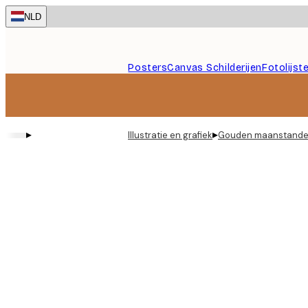
Skip
NLD
to
main
content.
Posters
Canvas Schilderijen
Fotolijst
▸
▸
Illustratie en grafiek
Gouden maanstande