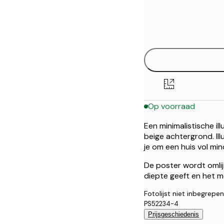
Frame
21x30 cm
options
30x40 cm
40x50 cm
50x70 cm
Op voorraad
Een minimalistische i
beige achtergrond. Il
je om een ​​huis vol m
De poster wordt omlij
diepte geeft en het m
Fotolijst niet inbegrepen
PS52234-4
Prijsgeschiedenis