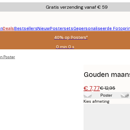
Gratis verzending vanaf € 59
en
Deals
Bestsellers
Nieuw
Postersets
Gepersonaliseerde Fotopri
40% op Posters*
0 min
0 s
Geldig
tot:
n Poster
2026-
08-
09
Gouden maans
€ 7,77
€ 12,95
Poster
Kies afmeting