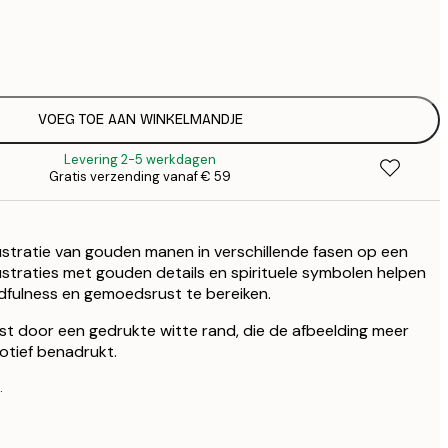
€
€
€ 
€
€ 
VOEG TOE AAN WINKELMANDJE
€
Levering 2-5 werkdagen
€ 
Gratis verzending vanaf € 59
€
llustratie van gouden manen in verschillende fasen op een
lustraties met gouden details en spirituele symbolen helpen
indfulness en gemoedsrust te bereiken.
st door een gedrukte witte rand, die de afbeelding meer
otief benadrukt.
.