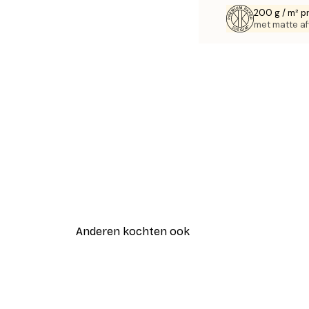
200 g / m² p
met matte af
Anderen kochten ook