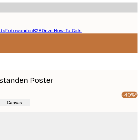
nts
Fotowanden
B2B
Onze How-To Gids
tanden Poster
-40%*
Canvas