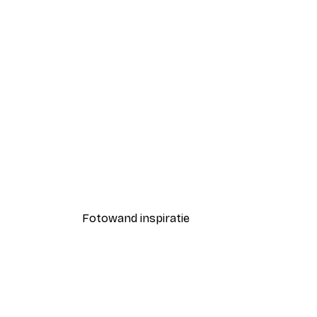
-70%
Walvissprong Poster
Vanaf € 3,88
€ 12,95
Fotowand inspiratie