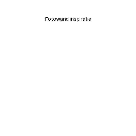
Vanaf € 3,88
€ 12,95
Fotowand inspiratie