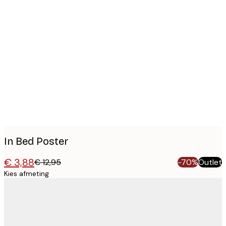
Product
images
In Bed Poster
€ 3,88
€ 12,95
-70%
Outlet
Kies afmeting