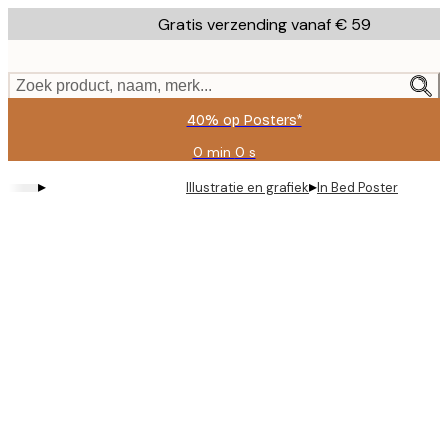
Skip
Gratis verzending vanaf € 59
to
main
content.
Zoek product, naam, merk...
40% op Posters*
0 min
0 s
Geldig
tot:
▸
▸
Illustratie en grafiek
In Bed Poster
2026-
08-
09