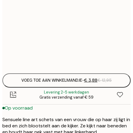
€
21x30 cm
€
€
30x40 cm
€
€
50x70 cm
€
Frame
options
VOEG TOE AAN WINKELMANDJE
-
€ 3,88
€ 12,95
Levering 2-5 werkdagen
Gratis verzending vanaf € 59
Op voorraad
Sensuele line art schets van een vrouw die op haar zij ligt in
bed en zich blootstelt aan de kijker. Ze kijkt naar beneden
en houdt haar nek vast met haar linkerhand.