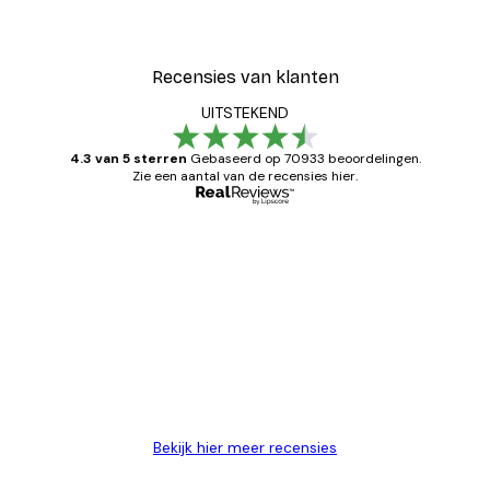
Recensies van klanten
UITSTEKEND
4.3 van 5 sterren
Gebaseerd op 70933 beoordelingen.
Zie een aantal van de recensies hier.
Geverifieerde koper
Recensies
van
Zeer tevreden
klanten
26 mei
Brenda W
Bekijk hier meer recensies