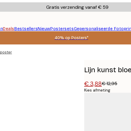
Gratis verzending vanaf € 59
en
Deals
Bestsellers
Nieuw
Postersets
Gepersonaliseerde Fotopri
40% op Posters*
 poster
Lijn kunst blo
€ 3,88
€ 12,95
Kies afmeting