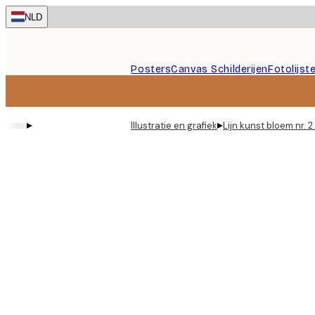
Skip
NLD
to
main
content.
Posters
Canvas Schilderijen
Fotolijst
▸
▸
Illustratie en grafiek
Lijn kunst bloem nr. 2