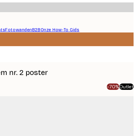
nts
Fotowanden
B2B
Onze How-To Gids
em nr. 2 poster
-70%
Outlet