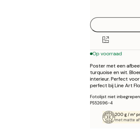
options
30x40 cm
50x70 cm
Op voorraad
Poster met een afbeel
turquoise en wit. Bloe
interieur. Perfect vo
perfect bij Line Art Fl
Fotolijst niet inbegrepen
PS52696-4
200 g / m² p
met matte af