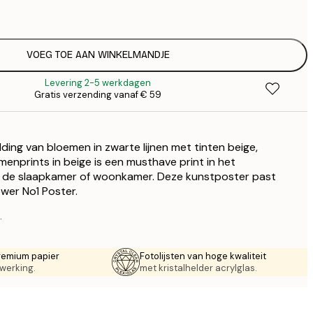
€
€
€
€
VOEG TOE AAN WINKELMANDJE
€
Levering 2-5 werkdagen
Gratis verzending vanaf € 59
ding van bloemen in zwarte lijnen met tinten beige,
menprints in beige is een musthave print in het
or de slaapkamer of woonkamer. Deze kunstposter past
ower No1 Poster.
.
remium papier
Fotolijsten van hoge kwaliteit
werking.
met kristalhelder acrylglas.