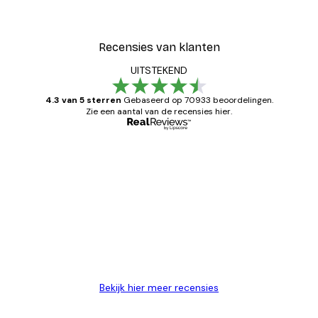
Recensies van klanten
UITSTEKEND
4.3 van 5 sterren
Gebaseerd op 70933 beoordelingen.
Zie een aantal van de recensies hier.
Geverifieerde koper
Recensies
van
Zeer tevreden
klanten
26 mei
Brenda W
Bekijk hier meer recensies