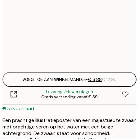
€
21x30 cm
€
€
30x40 cm
€
€
50x70 cm
€
Frame
options
VOEG TOE AAN WINKELMANDJE
-
€ 3,88
€ 12,95
Levering 2-5 werkdagen
Gratis verzending vanaf € 59
Op voorraad
Een prachtige illustratieposter van een majestueuze zwaan
met prachtige veren op het water met een beige
achtergrond. De zwaan staat voor schoonheid,