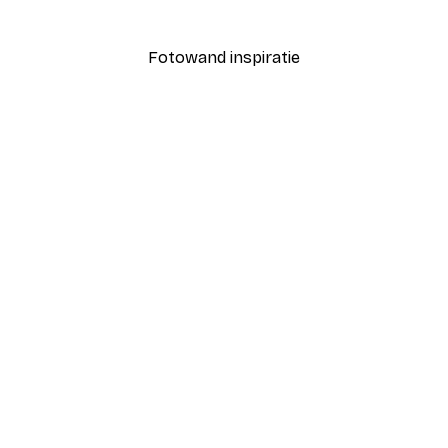
Vanaf € 3,88
€ 12,95
Fotowand inspiratie