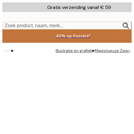
Skip
Gratis verzending vanaf € 59
to
main
content.
Zoek product, naam, merk...
40% op Posters*
▸
▸
Illustratie en grafiek
Majestueuze Zwaan Il