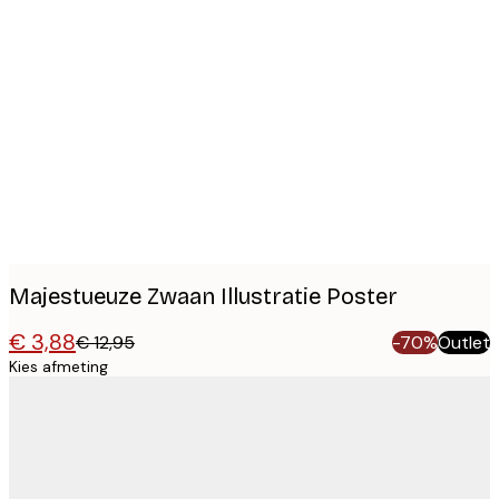
Product
images
Majestueuze Zwaan Illustratie Poster
€ 3,88
€ 12,95
-70%
Outlet
Kies afmeting