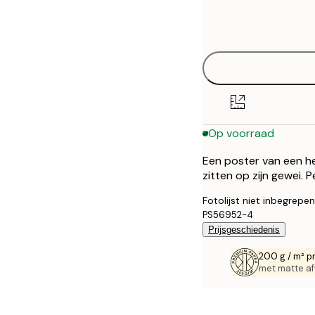
Frame
21x30 cm
options
30x40 cm
40x50 cm
50x70 cm
Op voorraad
70x100 cm
Een poster van een he
100x150 cm
zitten op zijn gewei. P
Fotolijst niet inbegrepen
PS56952-4
Prijsgeschiedenis
200 g / m² p
met matte af