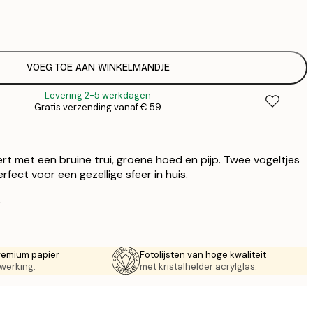
€
€
€ 
€
€ 
VOEG TOE AAN WINKELMANDJE
€
Levering 2-5 werkdagen
€ 
Gratis verzending vanaf € 59
€
€ 
€
rt met een bruine trui, groene hoed en pijp. Twee vogeltjes
€ 
erfect voor een gezellige sfeer in huis.
.
remium papier
Fotolijsten van hoge kwaliteit
werking.
met kristalhelder acrylglas.