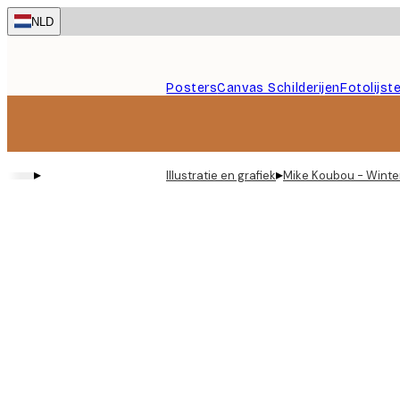
Skip
NLD
to
main
content.
Posters
Canvas Schilderijen
Fotolijst
▸
▸
Illustratie en grafiek
Mike Koubou - Winter