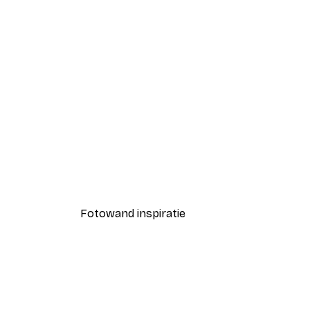
-40%*
Smiling Sun Poster
Vanaf € 7,77
€ 12,95
Fotowand inspiratie