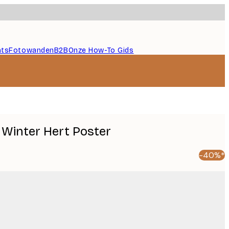
nts
Fotowanden
B2B
Onze How-To Gids
 Winter Hert Poster
-40%*