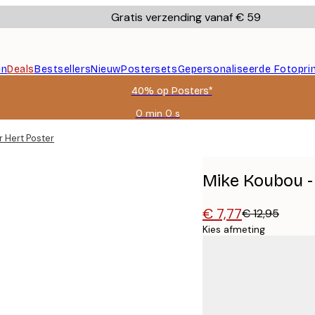
Gratis verzending vanaf € 59
en
Deals
Bestsellers
Nieuw
Postersets
Gepersonaliseerde Fotopri
40% op Posters*
0 min
0 s
Geldig
tot:
 Hert Poster
2026-
08-
09
Mike Koubou -
€ 7,77
€ 12,95
Kies afmeting