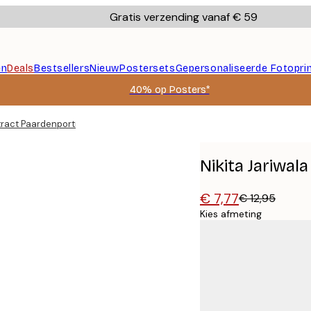
Gratis verzending vanaf € 59
en
Deals
Bestsellers
Nieuw
Postersets
Gepersonaliseerde Fotopri
40% op Posters*
stract Paardenportret Poster
Nikita Jariwal
€ 7,77
€ 12,95
Kies afmeting