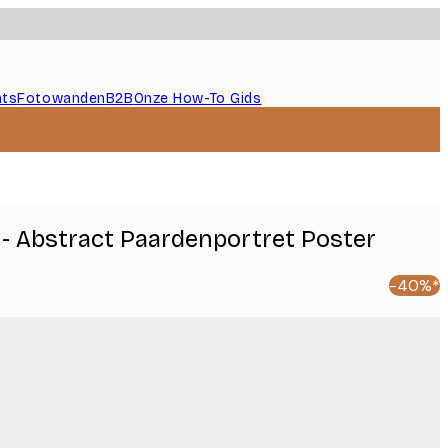
nts
Fotowanden
B2B
Onze How-To Gids
a - Abstract Paardenportret Poster
-40%*