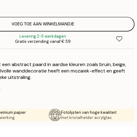
€
€ 
€
€ 
VOEG TOE AAN WINKELMANDJE
€
Levering 2-5 werkdagen
€ 
Gratis verzending vanaf € 59
€
€ 
€
een abstract paard in aardse kleuren zoals bruin, beige,
€ 
€
ijlvolle wanddecoratie heeft een mozaïek-effect en geeft
eke uitstraling.
€ 
.
remium papier
Fotolijsten van hoge kwaliteit
werking.
met kristalhelder acrylglas.