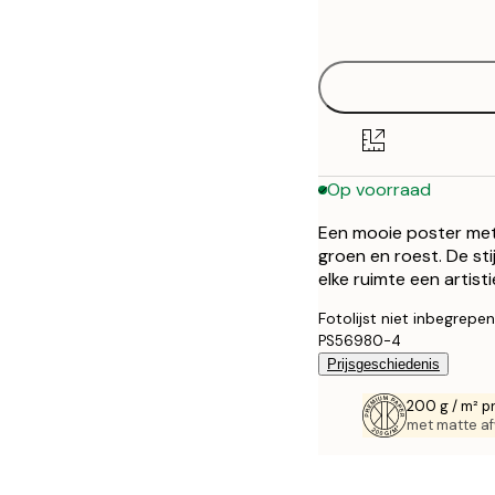
options
30x40 cm
40x50 cm
50x50 cm
Op voorraad
50x70 cm
Een mooie poster met 
70x100 cm
groen en roest. De st
elke ruimte een artisti
100x150 cm
Fotolijst niet inbegrepen
PS56980-4
Prijsgeschiedenis
200 g / m² p
met matte af