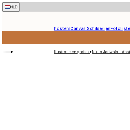
Skip
NLD
to
main
content.
Posters
Canvas Schilderijen
Fotolijst
▸
▸
Illustratie en grafiek
Nikita Jariwala - Ab