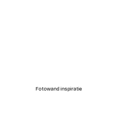
-40%*
Coco Poster
Vanaf € 7,77
€ 12,95
Fotowand inspiratie