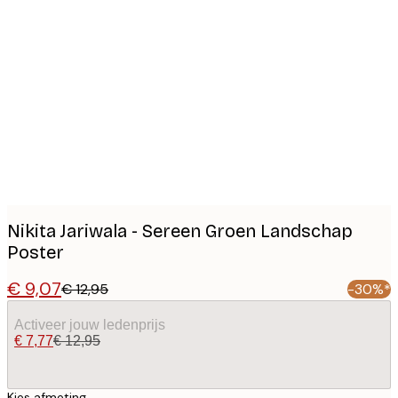
Product
images
Nikita Jariwala - Sereen Groen Landschap
Poster
€ 9,07
€ 12,95
-30%*
Activeer jouw ledenprijs
€ 7,77
€ 12,95
Kies afmeting