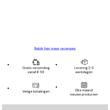
Geverifieerde koper
Recensies
van
Zeer tevreden
klanten
26 mei
Brenda W
Bekijk hier meer recensies
Gratis verzending
Levering 2-5
vanaf € 59
werkdagen
Elke maand
Veilige betalingen
nieuwe producten