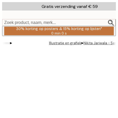
Skip
Gratis verzending vanaf € 59
to
main
content.
Zoek product, naam, merk...
30% korting op posters & 15% korting op lijsten*
0 min
0 s
Geldig
tot:
▸
▸
Illustratie en grafiek
Nikita Jariwala - Se
2026-
08-
06