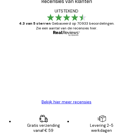
Recensies van klanten
UITSTEKEND
4.3 van 5 sterren
Gebaseerd op 70933 beoordelingen.
Zie een aantal van de recensies hier.
Geverifieerde koper
Recensies
van
Zeer tevreden
klanten
26 mei
Brenda W
Bekijk hier meer recensies
Gratis verzending
Levering 2-5
vanaf € 59
werkdagen