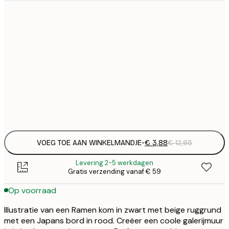
€
21x30 cm
€
€
30x40 cm
€
€
50x70 cm
€
Frame
options
VOEG TOE AAN WINKELMANDJE
-
€ 3,88
€ 12,95
Levering 2-5 werkdagen
Gratis verzending vanaf € 59
Op voorraad
Illustratie van een Ramen kom in zwart met beige ruggrund
met een Japans bord in rood. Creëer een coole galerijmuur