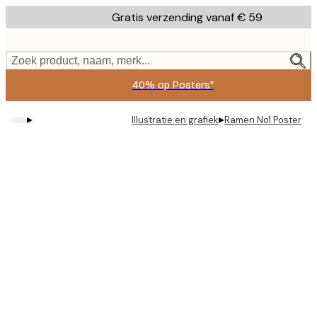
Skip
Gratis verzending vanaf € 59
to
main
content.
Zoek product, naam, merk...
40% op Posters*
▸
▸
Illustratie en grafiek
Ramen No1 Poster