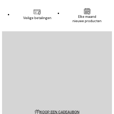
Elke maand
Veilige betalingen
nieuwe producten
E-mail
VERSTUUR
Store
Poster Store
Klantenservice
KOOP EEN CADEAUBON