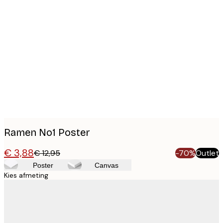
Product
images
Ramen No1 Poster
€ 3,88
€ 12,95
-70%
Outlet
Poster
Canvas
Kies afmeting