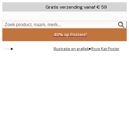
Skip
Gratis verzending vanaf € 59
to
main
content.
Zoek product, naam, merk...
40% op Posters*
▸
▸
Illustratie en grafiek
Roze Kat Poster