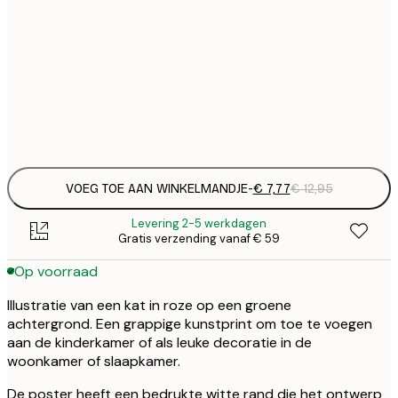
€
21x30 cm
€
€ 
30x40 cm
€
Frame
options
VOEG TOE AAN WINKELMANDJE
-
€ 7,77
€ 12,95
Levering 2-5 werkdagen
Gratis verzending vanaf € 59
Op voorraad
Illustratie van een kat in roze op een groene
achtergrond. Een grappige kunstprint om toe te voegen
aan de kinderkamer of als leuke decoratie in de
woonkamer of slaapkamer.
De poster heeft een bedrukte witte rand die het ontwerp