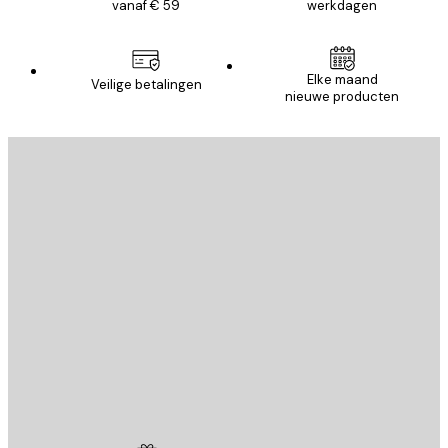
vanaf € 59
werkdagen
Elke maand
Veilige betalingen
nieuwe producten
E-mail
VERSTUUR
Store
Poster Store
Klantenservice