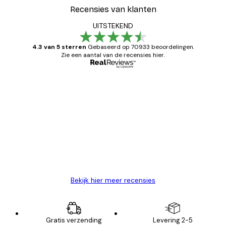
Recensies van klanten
UITSTEKEND
4.3 van 5 sterren
Gebaseerd op 70933 beoordelingen.
Zie een aantal van de recensies hier.
Geverifieerde koper
Recensies
van
Zeer tevreden
klanten
26 mei
Brenda W
Bekijk hier meer recensies
Gratis verzending
Levering 2-5