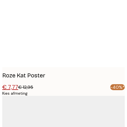
Product
images
Roze Kat Poster
€ 7,77
€ 12,95
-40%*
Kies afmeting