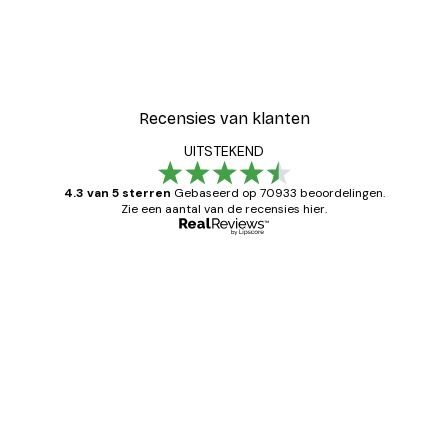
Recensies van klanten
UITSTEKEND
4.3 van 5 sterren
Gebaseerd op 70933 beoordelingen.
Zie een aantal van de recensies hier.
Geverifieerde koper
Recensies
van
Zeer tevreden
klanten
26 mei
Brenda W