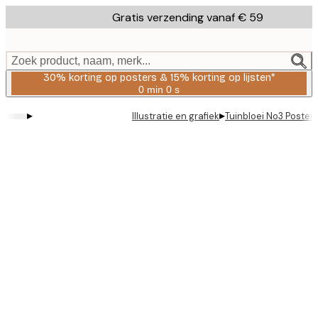
Skip
Gratis verzending vanaf € 59
to
main
content.
Zoek product, naam, merk...
30% korting op posters & 15% korting op lijsten*
0 min
0 s
Geldig
tot:
▸
▸
Illustratie en grafiek
Tuinbloei No3 Poster
2026-
08-
06