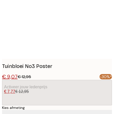
Product
images
Tuinbloei No3 Poster
€ 9,07
€ 12,95
-30%*
Activeer jouw ledenprijs
€ 7,77
€ 12,95
Kies afmeting