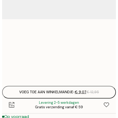
€
21x30 cm
€
€ 
30x40 cm
€
€ 
50x70 cm
€
Frame
options
VOEG TOE AAN WINKELMANDJE
-
€ 9,07
€ 12,95
Levering 2-5 werkdagen
Gratis verzending vanaf € 59
Op voorraad