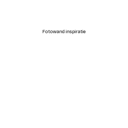
chte Pastel Bloemen Poster
Snoopy and Woodstock P
Vanaf € 15,02
€ 21,45
Fotowand inspiratie