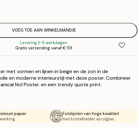
€
€
€
€
VOEG TOE AAN WINKELMANDJE
Levering 2-5 werkdagen
Gratis verzending vanaf € 59
r met vormen en lijnen in beige en de zon in de
volle en moderne interieurstijl met deze poster. Combineer
nical No1 Poster. en een trendy quote print.
.
remium papier
Fotolijsten van hoge kwaliteit
werking.
met kristalhelder acrylglas.