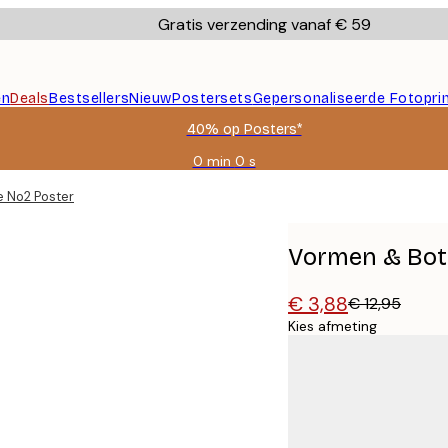
Gratis verzending vanaf € 59
en
Deals
Bestsellers
Nieuw
Postersets
Gepersonaliseerde Fotopri
40% op Posters*
0 min
0 s
Geldig
tot:
 No2 Poster
2026-
08-
09
Vormen & Bot
€ 3,88
€ 12,95
Kies afmeting