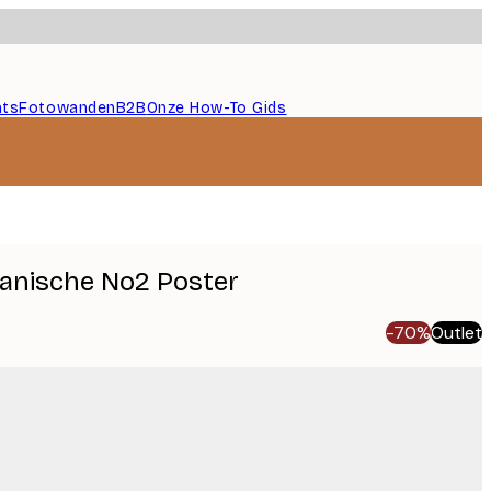
nts
Fotowanden
B2B
Onze How-To Gids
anische No2 Poster
-70%
Outlet