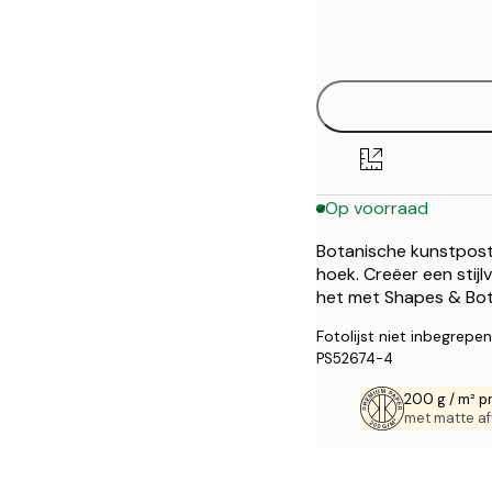
Frame
21x30 cm
options
30x40 cm
Op voorraad
Botanische kunstposte
hoek. Creëer een stijl
het met Shapes & Bota
Fotolijst niet inbegrepen
PS52674-4
200 g / m² p
met matte af