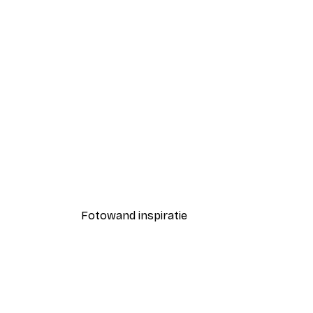
-40%*
Luipaard Poster
Vanaf € 12,87
€ 21,45
Fotowand inspiratie