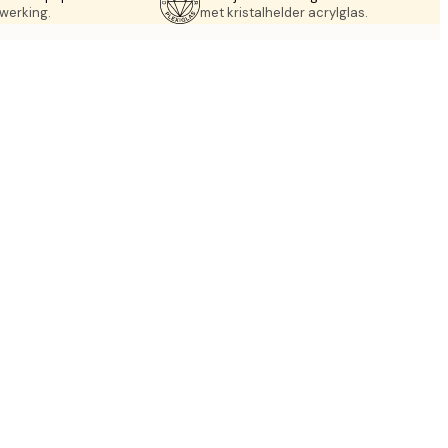
werking.
met kristalhelder acrylglas.