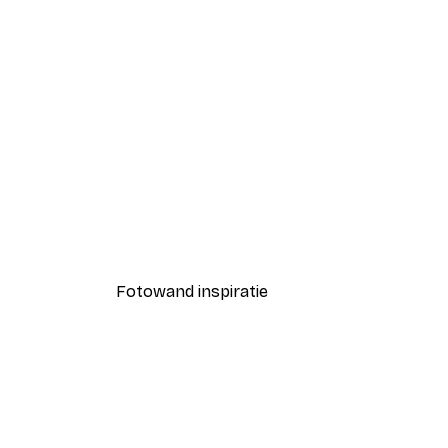
-40%*
Coco Poster
Vanaf € 7,77
€ 12,95
Fotowand inspiratie