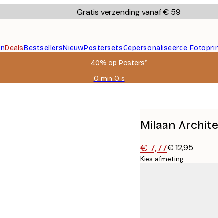
Gratis verzending vanaf € 59
en
Deals
Bestsellers
Nieuw
Postersets
Gepersonaliseerde Fotopri
40% op Posters*
0 min
0 s
Geldig
tot:
2026-
08-
09
Milaan Archit
€ 7,77
€ 12,95
Kies afmeting