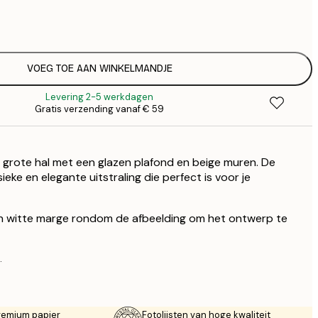
€
€
€ 
€
€ 
VOEG TOE AAN WINKELMANDJE
€
Levering 2-5 werkdagen
€ 
Gratis verzending vanaf € 59
€
€ 
€
grote hal met een glazen plafond en beige muren. De
€ 
€
ieke en elegante uitstraling die perfect is voor je
n witte marge rondom de afbeelding om het ontwerp te
.
remium papier
Fotolijsten van hoge kwaliteit