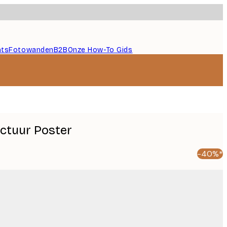
nts
Fotowanden
B2B
Onze How-To Gids
ectuur Poster
-40%*