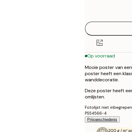
Frame
21x30 cm
options
30x40 cm
40x50 cm
50x50 cm
Op voorraad
50x70 cm
Mooie poster van een 
70x100 cm
poster heeft een klass
wanddecoratie.
Deze poster heeft ee
omlijsten.
Fotolijst niet inbegrepen
PS54566-4
Prijsgeschiedenis
200 g / m² p