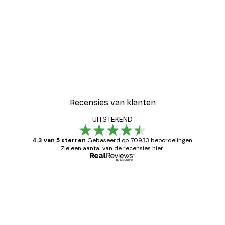
Recensies van klanten
UITSTEKEND
4.3 van 5 sterren
Gebaseerd op 70933 beoordelingen.
Zie een aantal van de recensies hier.
Geverifieerde koper
Recensies
van
Zeer tevreden
klanten