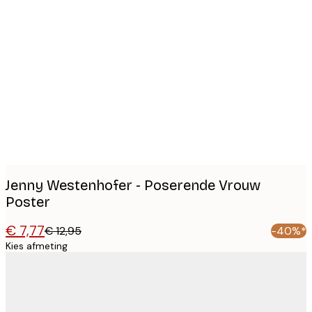
Product
images
Jenny Westenhofer - Poserende Vrouw
Poster
€ 7,77
€ 12,95
-40%*
Kies afmeting