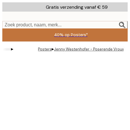
Skip
Gratis verzending vanaf € 59
to
main
content.
Zoek product, naam, merk...
40% op Posters*
▸
▸
Posters
Jenny Westenhofer - Poserende Vrouw Po