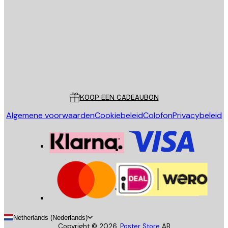
VERSTUUR
Store
Poster Store
Klantenservice
KOOP EEN CADEAUBON
Algemene voorwaarden
Cookiebeleid
Colofon
Privacybeleid
Netherlands (Nederlands)
Copyright ©
2026
,
Poster Store
AB