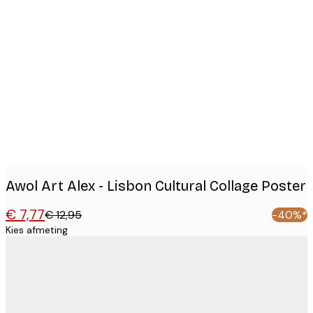
Product
images
Awol Art Alex - Lisbon Cultural Collage Poster
€ 7,77
€ 12,95
-40%*
Kies afmeting