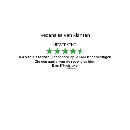
Recensies van klanten
UITSTEKEND
4.3 van 5 sterren
Gebaseerd op 70933 beoordelingen.
Zie een aantal van de recensies hier.
Geverifieerde koper
Recensies
van
Zeer tevreden
klanten
26 mei
Brenda W