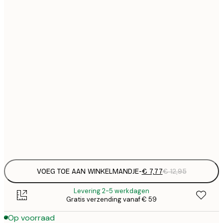
€
21x30 cm
€
€ 
30x40 cm
€
€ 
50x70 cm
€
€ 
70x100 cm
€
€ 
100x150 cm
Frame
options
VOEG TOE AAN WINKELMANDJE
-
€ 7,77
€ 12,95
Levering 2-5 werkdagen
Gratis verzending vanaf € 59
Op voorraad