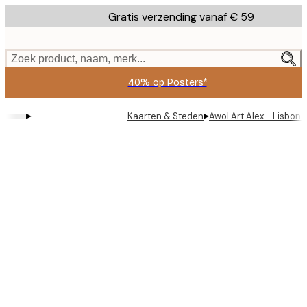
Skip
Gratis verzending vanaf € 59
to
main
content.
Zoek product, naam, merk...
40% op Posters*
▸
▸
Kaarten & Steden
Awol Art Alex - Lisbon 