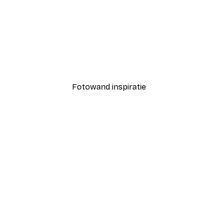
-40%*
Coco Poster
Vanaf € 7,77
€ 12,95
Fotowand inspiratie