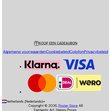
VERSTUUR
Store
Poster Store
Klantenservice
KOOP EEN CADEAUBON
Algemene voorwaarden
Cookiebeleid
Colofon
Privacybeleid
Netherlands (Nederlands)
Copyright ©
2026
,
Poster Store
AB
Fantastic Art. Happy Prices.