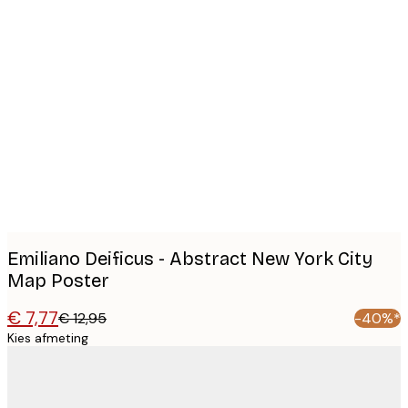
Product
images
Emiliano Deificus - Abstract New York City
Map Poster
€ 7,77
€ 12,95
-40%*
Kies afmeting