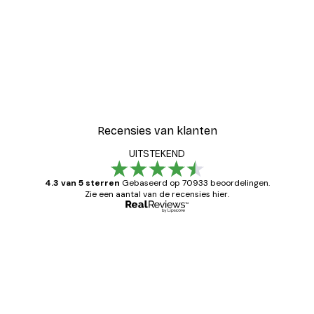
Recensies van klanten
UITSTEKEND
4.3 van 5 sterren
Gebaseerd op 70933 beoordelingen.
Zie een aantal van de recensies hier.
Geverifieerde koper
Recensies
van
Zeer tevreden
klanten