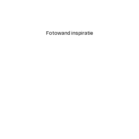
Coco Poster
Vanaf € 7,77
€ 12,95
Fotowand inspiratie