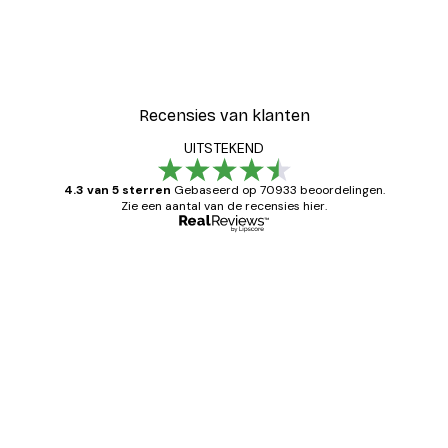
Recensies van klanten
UITSTEKEND
4.3 van 5 sterren
Gebaseerd op 70933 beoordelingen.
Zie een aantal van de recensies hier.
Geverifieerde koper
Recensies
van
Zeer tevreden
klanten
26 mei
Brenda W