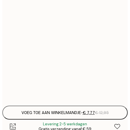
€
21x30 cm
€
€ 
30x40 cm
€
€ 
40x50 cm
€
€ 
50x70 cm
€
€ 
70x100 cm
€
€ 
100x150 cm
Frame
options
VOEG TOE AAN WINKELMANDJE
-
€ 7,77
€ 12,95
Levering 2-5 werkdagen
Gratis verzending vanaf € 59