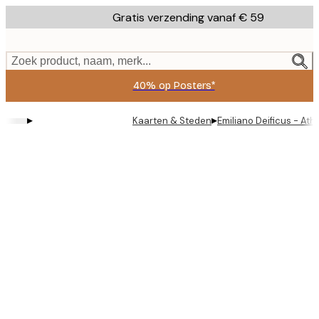
Skip
Gratis verzending vanaf € 59
to
main
content.
Zoek product, naam, merk...
40% op Posters*
▸
▸
Kaarten & Steden
Emiliano Deificus - At