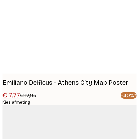
Product
images
Emiliano Deificus - Athens City Map Poster
€ 7,77
€ 12,95
-40%*
Kies afmeting