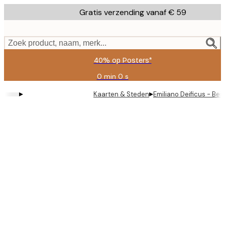
Skip
Gratis verzending vanaf € 59
to
main
content.
Zoek product, naam, merk...
40% op Posters*
0 min
0 s
Geldig
tot:
▸
▸
Kaarten & Steden
Emiliano Deificus - Bei
2026-
08-
09