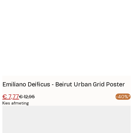
Product
images
Emiliano Deificus - Beirut Urban Grid Poster
€ 7,77
€ 12,95
-40%*
Kies afmeting