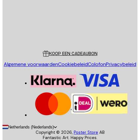
VERSTUUR
Store
Poster Store
Klantenservice
KOOP EEN CADEAUBON
Algemene voorwaarden
Cookiebeleid
Colofon
Privacybeleid
Netherlands (Nederlands)
Copyright ©
2026
,
Poster Store
AB
Fantastic Art. Happy Prices.