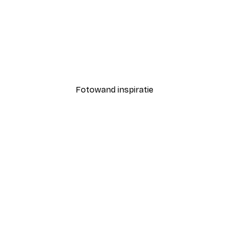
-40%*
Coco Poster
Vanaf € 7,77
€ 12,95
Fotowand inspiratie