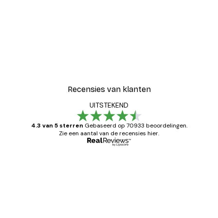
Recensies van klanten
UITSTEKEND
4.3 van 5 sterren
Gebaseerd op 70933 beoordelingen.
Zie een aantal van de recensies hier.
Geverifieerde koper
Recensies
van
Zeer tevreden
klanten