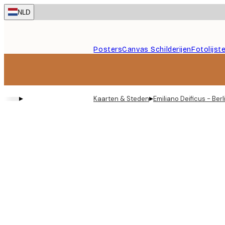
Skip
NLD
to
main
content.
Posters
Canvas Schilderijen
Fotolijst
▸
▸
Kaarten & Steden
Emiliano Deificus - Ber