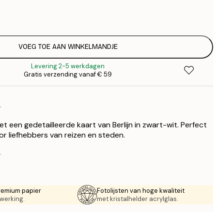
€
€
€ 
€
€ 
VOEG TOE AAN WINKELMANDJE
€
Levering 2-5 werkdagen
€ 
Gratis verzending vanaf € 59
€
€ 
€
r
€ 
met een gedetailleerde kaart van Berlijn in zwart-wit. Perfect
r liefhebbers van reizen en steden.
.
remium papier
Fotolijsten van hoge kwaliteit
werking.
met kristalhelder acrylglas.