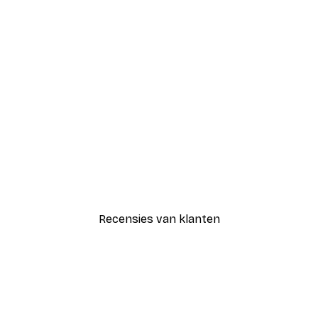
-40%*
Blije Bloemen Poster
Vanaf € 7,77
€ 12,95
Recensies van klanten