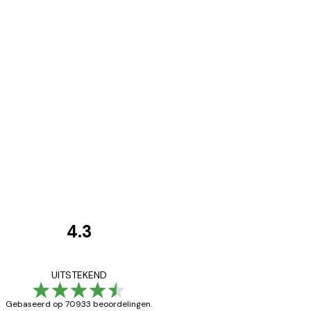
4.3
Recensies
van
Zeer tevreden
UITSTEKEND
klanten
Gebaseerd op 70933 beoordelingen.