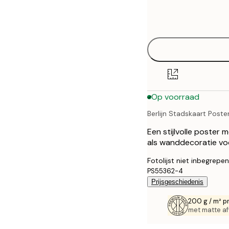
Frame
21x30 cm
options
30x40 cm
40x50 cm
50x70 cm
Op voorraad
70x100 cm
Berlijn Stadskaart Poste
100x150 cm
Een stijlvolle poster 
als wanddecoratie voo
Fotolijst niet inbegrepen
PS55362-4
Prijsgeschiedenis
200 g / m² p
met matte af