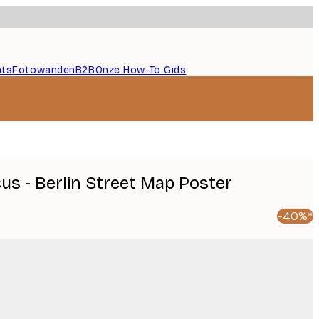
nts
Fotowanden
B2B
Onze How-To Gids
cus - Berlin Street Map Poster
-40%*