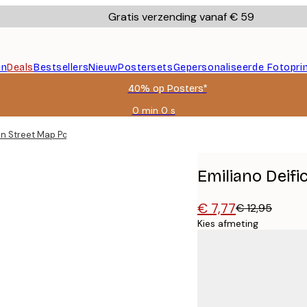
Gratis verzending vanaf € 59
en
Deals
Bestsellers
Nieuw
Postersets
Gepersonaliseerde Fotopri
40% op Posters*
0 min
0 s
Geldig
tot:
lin Street Map Poster
2026-
08-
09
Emiliano Deifi
€ 7,77
€ 12,95
Kies afmeting