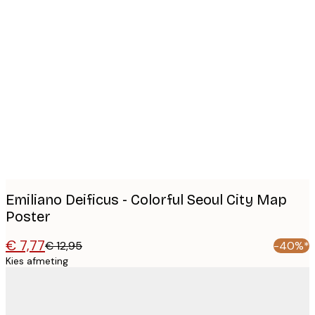
Product
images
Emiliano Deificus - Colorful Seoul City Map
Poster
€ 7,77
€ 12,95
-40%*
Kies afmeting