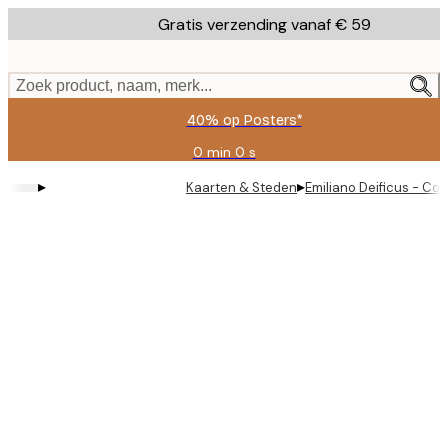
Skip
Gratis verzending vanaf € 59
to
main
content.
Zoek product, naam, merk...
40% op Posters*
0 min
0 s
Geldig
tot:
▸
▸
Kaarten & Steden
Emiliano Deificus - Col
2026-
08-
09