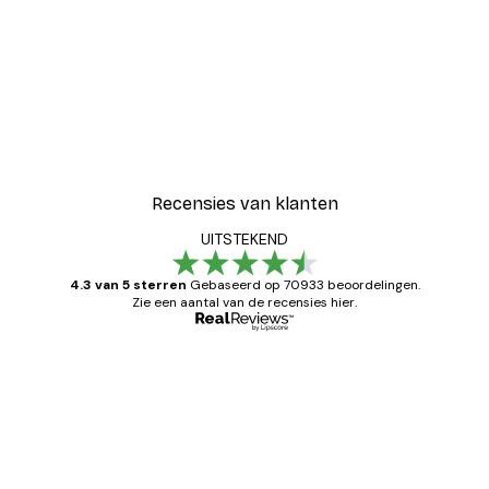
Recensies van klanten
UITSTEKEND
4.3 van 5 sterren
Gebaseerd op 70933 beoordelingen.
Zie een aantal van de recensies hier.
Geverifieerde koper
Recensies
van
Zeer tevreden
klanten