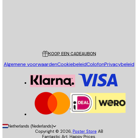
VERSTUUR
Store
Poster Store
Klantenservice
KOOP EEN CADEAUBON
Algemene voorwaarden
Cookiebeleid
Colofon
Privacybeleid
Netherlands (Nederlands)
Copyright ©
2026
,
Poster Store
AB
Fantastic Art. Happy Prices.