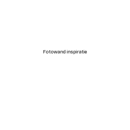
-40%*
Coco Poster
Vanaf € 7,77
€ 12,95
Fotowand inspiratie