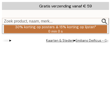
Skip
Gratis verzending vanaf € 59
to
main
content.
Zoek product, naam, merk...
30% korting op posters & 15% korting op lijsten*
0 min
0 s
Geldig
tot:
▸
▸
Kaarten & Steden
Emiliano Deificus - Ge
2026-
08-
06