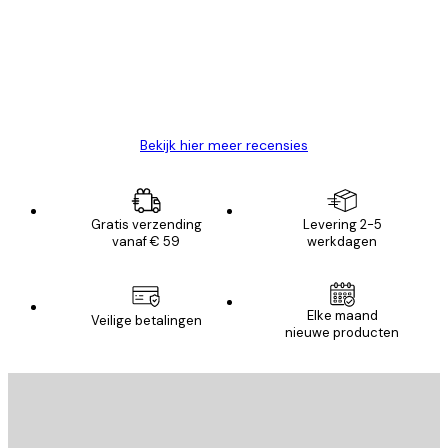
Zeer tevreden
klanten
26 mei
Brenda W
Bekijk hier meer recensies
Gratis verzending
Levering 2-5
vanaf € 59
werkdagen
Elke maand
Veilige betalingen
nieuwe producten