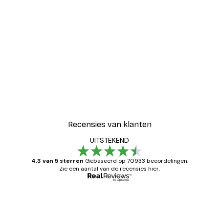
-30%*
Blije Bloemen Poster
Vanaf € 9,07
€ 12,95
Recensies van klanten
UITSTEKEND
4.3 van 5 sterren
Gebaseerd op 70933 beoordelingen.
Zie een aantal van de recensies hier.
Geverifieerde koper
Recensies
van