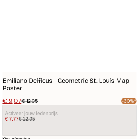
Product
images
Emiliano Deificus - Geometric St. Louis Map
Poster
€ 9,07
€ 12,95
-30%*
Activeer jouw ledenprijs
€ 7,77
€ 12,95
Kies afmeting