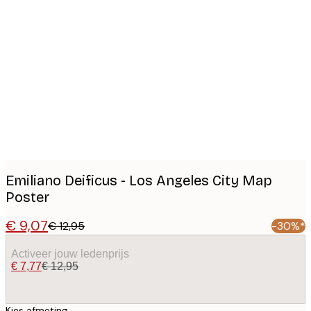
Product
images
Emiliano Deificus - Los Angeles City Map
Poster
€ 9,07
€ 12,95
-30%*
Activeer jouw ledenprijs
€ 7,77
€ 12,95
Kies afmeting