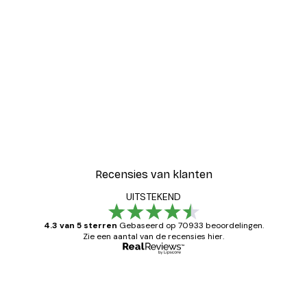
-30%*
er
Luipaard Poster
Vanaf € 15,02
€ 21,45
Recensies van klanten
UITSTEKEND
4.3 van 5 sterren
Gebaseerd op 70933 beoordelingen.
Zie een aantal van de recensies hier.
Geverifieerde koper
Recensies
van