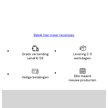
Zeer tevreden
klanten
26 mei
Brenda W
Bekijk hier meer recensies
Gratis verzending
Levering 2-5
vanaf € 59
werkdagen
Elke maand
Veilige betalingen
nieuwe producten