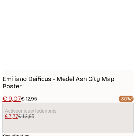
Product
images
Emiliano Deificus - MedellAsn City Map
Poster
€ 9,07
€ 12,95
-30%*
Activeer jouw ledenprijs
€ 7,77
€ 12,95
Kies afmeting