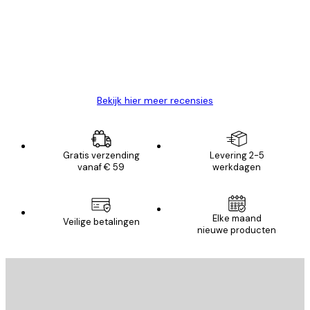
Zeer tevreden
klanten
26 mei
Brenda W
Bekijk hier meer recensies
Gratis verzending
Levering 2-5
vanaf € 59
werkdagen
Elke maand
Veilige betalingen
nieuwe producten