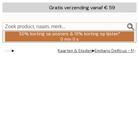
Skip
Gratis verzending vanaf € 59
to
main
content.
Zoek product, naam, merk...
30% korting op posters & 15% korting op lijsten*
0 min
0 s
Geldig
tot:
▸
▸
Kaarten & Steden
Emiliano Deificus - Me
2026-
08-
06