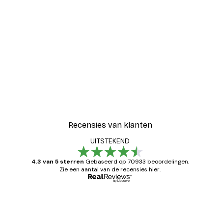
-30%*
Blije Bloemen Poster
Vanaf € 9,07
€ 12,95
Recensies van klanten
UITSTEKEND
4.3 van 5 sterren
Gebaseerd op 70933 beoordelingen.
Zie een aantal van de recensies hier.
Geverifieerde koper
Recensies
van