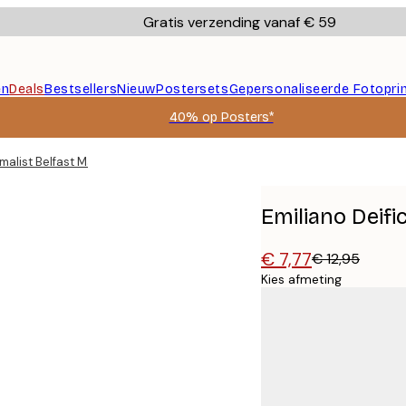
Gratis verzending vanaf € 59
en
Deals
Bestsellers
Nieuw
Postersets
Gepersonaliseerde Fotopri
40% op Posters*
imalist Belfast Map Poster
Emiliano Deifi
€ 7,77
€ 12,95
Kies afmeting