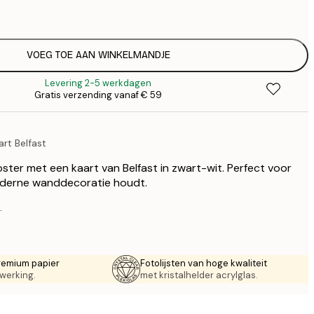
€
€ 
€
€ 
VOEG TOE AAN WINKELMANDJE
€
Levering 2-5 werkdagen
€ 
Gratis verzending vanaf € 59
€
€ 
€
rt Belfast
€ 
oster met een kaart van Belfast in zwart-wit. Perfect voor
oderne wanddecoratie houdt.
.
remium papier
Fotolijsten van hoge kwaliteit
werking.
met kristalhelder acrylglas.