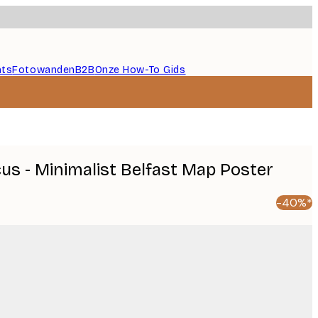
nts
Fotowanden
B2B
Onze How-To Gids
cus - Minimalist Belfast Map Poster
-40%*