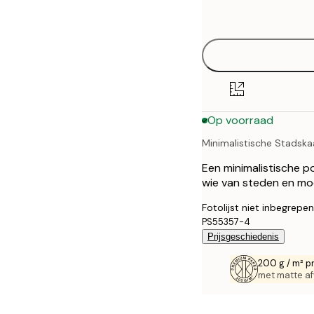
options
30x40 cm
40x50 cm
50x70 cm
Op voorraad
70x100 cm
Minimalistische Stadskaa
100x150 cm
Een minimalistische p
wie van steden en m
Fotolijst niet inbegrepen
PS55357-4
Prijsgeschiedenis
200 g / m² p
met matte af