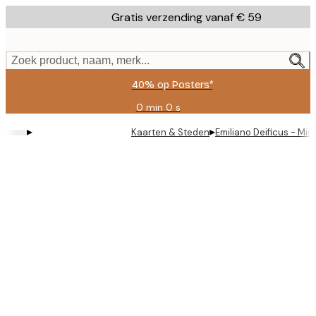
Skip
Gratis verzending vanaf € 59
to
main
content.
Zoek product, naam, merk...
40% op Posters*
0 min
0 s
Geldig
tot:
▸
▸
Kaarten & Steden
Emiliano Deificus - Min
2026-
08-
09