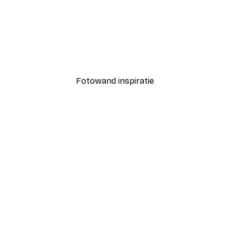
-40%*
Coco Poster
Vanaf € 7,77
€ 12,95
Fotowand inspiratie