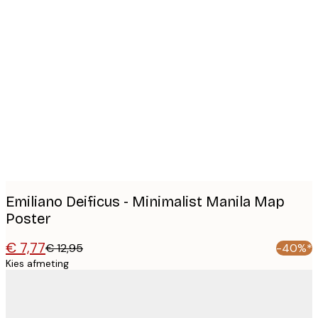
Product
images
Emiliano Deificus - Minimalist Manila Map
Poster
€ 7,77
€ 12,95
-40%*
Kies afmeting