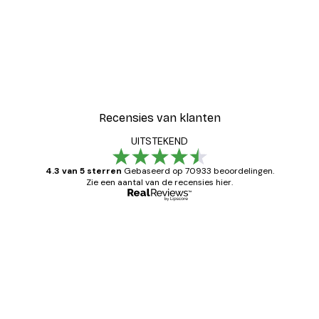
Recensies van klanten
UITSTEKEND
4.3 van 5 sterren
Gebaseerd op 70933 beoordelingen.
Zie een aantal van de recensies hier.
Geverifieerde koper
Recensies
van
Zeer tevreden
klanten
26 mei