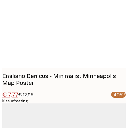
Product
images
Emiliano Deificus - Minimalist Minneapolis
Map Poster
€ 7,77
€ 12,95
-40%*
Kies afmeting