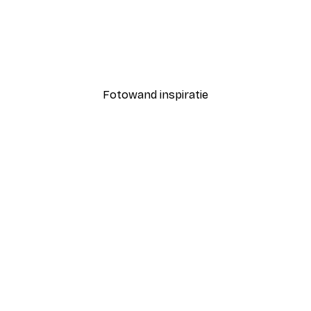
-40%*
Coco Poster
Vanaf € 7,77
€ 12,95
Fotowand inspiratie