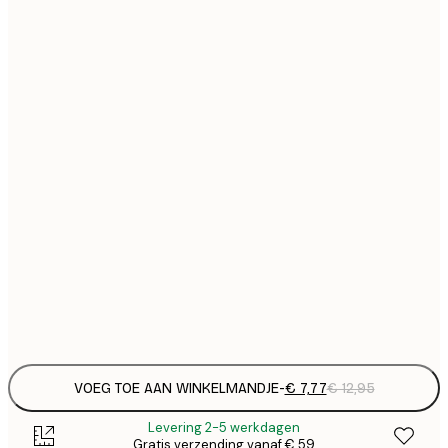
€
21x30 cm
€
€ 
30x40 cm
€
€ 
40x50 cm
€
€ 
50x70 cm
€
€ 
70x100 cm
€
€ 
100x150 cm
Frame
options
VOEG TOE AAN WINKELMANDJE
-
€ 7,77
€ 12,95
Levering 2-5 werkdagen
Gratis verzending vanaf € 59