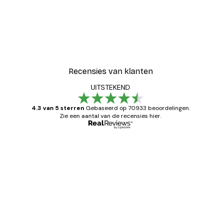
Recensies van klanten
UITSTEKEND
4.3 van 5 sterren
Gebaseerd op 70933 beoordelingen.
Zie een aantal van de recensies hier.
Geverifieerde koper
Recensies
van
Zeer tevreden
klanten
26 mei
Brenda W