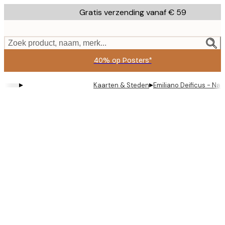
Skip
Gratis verzending vanaf € 59
to
main
content.
Zoek product, naam, merk...
40% op Posters*
▸
▸
Kaarten & Steden
Emiliano Deificus - Nas