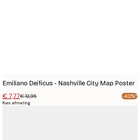
Product
images
Emiliano Deificus - Nashville City Map Poster
€ 7,77
€ 12,95
-40%*
Kies afmeting