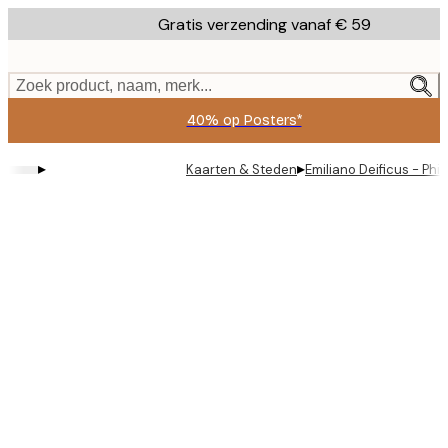
Skip
Gratis verzending vanaf € 59
to
main
content.
Zoek product, naam, merk...
40% op Posters*
▸
▸
Kaarten & Steden
Emiliano Deificus - Phi