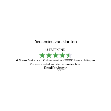
Recensies van klanten
UITSTEKEND
4.3 van 5 sterren
Gebaseerd op 70933 beoordelingen.
Zie een aantal van de recensies hier.
Geverifieerde koper
Recensies
van
Zeer tevreden
klanten
26 mei