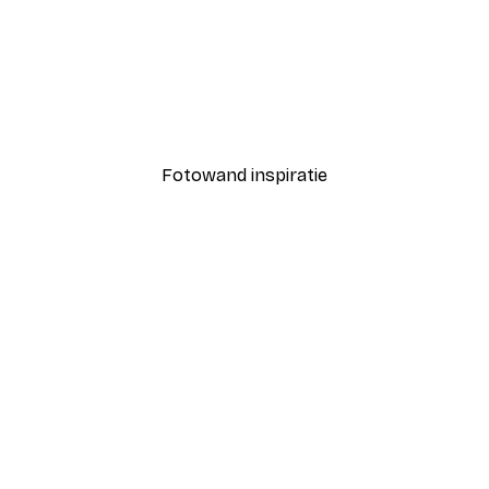
-40%*
Coco Poster
Vanaf € 7,77
€ 12,95
Fotowand inspiratie