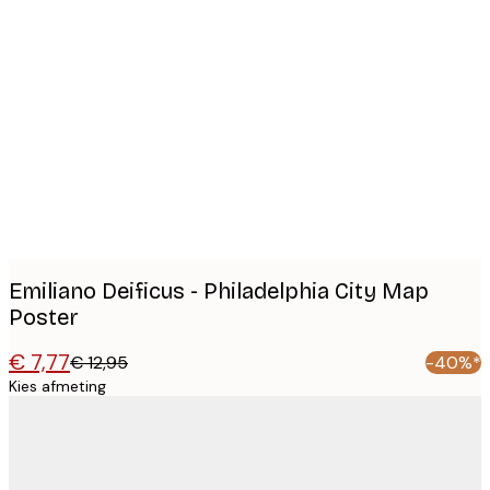
Product
images
Emiliano Deificus - Philadelphia City Map
Poster
€ 7,77
€ 12,95
-40%*
Kies afmeting