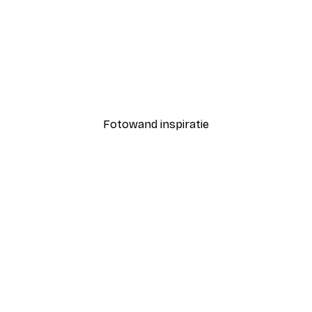
-40%*
Coco Poster
Vanaf € 7,77
€ 12,95
Fotowand inspiratie