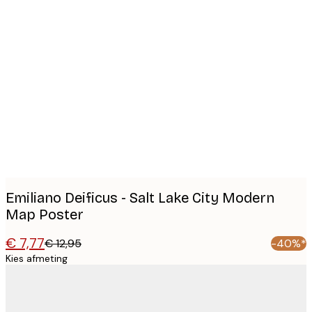
Product
images
Emiliano Deificus - Salt Lake City Modern
Map Poster
€ 7,77
€ 12,95
-40%*
Kies afmeting