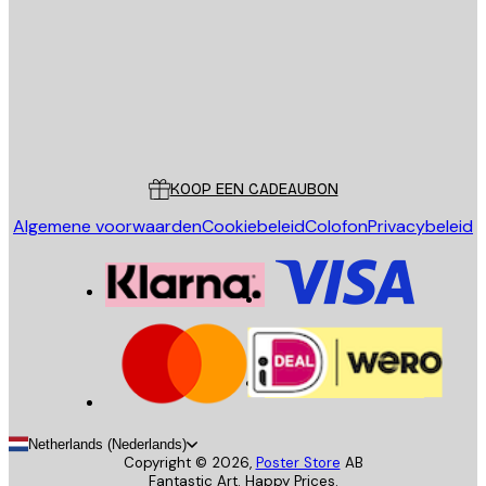
VERSTUUR
Store
Poster Store
Klantenservice
KOOP EEN CADEAUBON
Algemene voorwaarden
Cookiebeleid
Colofon
Privacybeleid
Netherlands (Nederlands)
Copyright ©
2026
,
Poster Store
AB
Fantastic Art. Happy Prices.