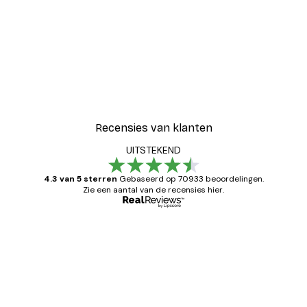
Recensies van klanten
UITSTEKEND
4.3 van 5 sterren
Gebaseerd op 70933 beoordelingen.
Zie een aantal van de recensies hier.
Geverifieerde koper
Recensies
van
Zeer tevreden
klanten