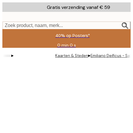
Skip
Gratis verzending vanaf € 59
to
main
content.
Zoek product, naam, merk...
40% op Posters*
0 min
0 s
Geldig
tot:
▸
▸
Kaarten & Steden
Emiliano Deificus - Sa
2026-
08-
09