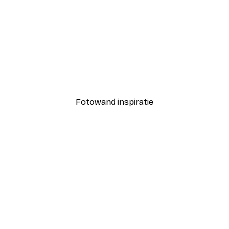
-40%*
Coco Poster
Vanaf € 7,77
€ 12,95
Fotowand inspiratie