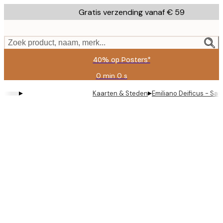
Skip
Gratis verzending vanaf € 59
to
main
content.
Zoek product, naam, merk...
40% op Posters*
0 min
0 s
Geldig
tot:
▸
▸
Kaarten & Steden
Emiliano Deificus - Sa
2026-
08-
09