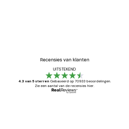
Recensies van klanten
UITSTEKEND
4.3 van 5 sterren
Gebaseerd op 70933 beoordelingen.
Zie een aantal van de recensies hier.
Geverifieerde koper
Recensies
van
Zeer tevreden
klanten