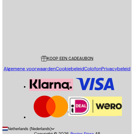
VERSTUUR
Store
Poster Store
Klantenservice
KOOP EEN CADEAUBON
Algemene voorwaarden
Cookiebeleid
Colofon
Privacybeleid
Netherlands (Nederlands)
Copyright ©
2026
,
Poster Store
AB