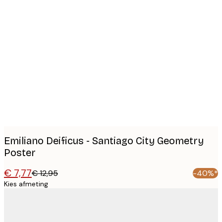
Product
images
Emiliano Deificus - Santiago City Geometry
Poster
€ 7,77
€ 12,95
-40%*
Kies afmeting