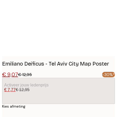
Product
images
Emiliano Deificus - Tel Aviv City Map Poster
€ 9,07
€ 12,95
-30%*
Activeer jouw ledenprijs
€ 7,77
€ 12,95
Kies afmeting