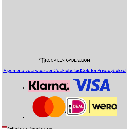
E-mail
VERSTUUR
Store
Poster Store
Klantenservice
KOOP EEN CADEAUBON
Algemene voorwaarden
Cookiebeleid
Colofon
Privacybeleid
Netherlands (Nederlands)