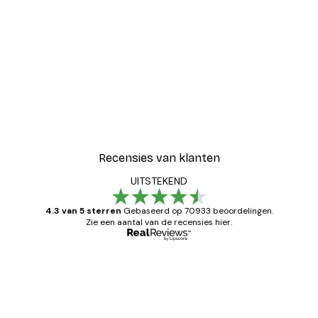
Recensies van klanten
UITSTEKEND
4.3 van 5 sterren
Gebaseerd op 70933 beoordelingen.
Zie een aantal van de recensies hier.
Geverifieerde koper
Recensies
van
Zeer tevreden
klanten