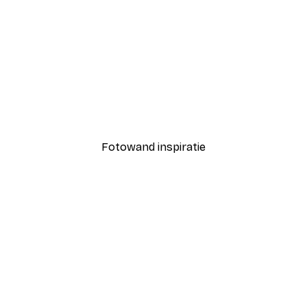
-30%*
Coco Poster
Vanaf € 9,07
€ 12,95
Fotowand inspiratie