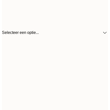
Selecteer een optie...
€
30x40 cm
€