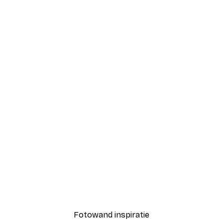
-70%
Outlet
Vintage Bananenboom Po
Vanaf € 3,88
€ 12,95
Fotowand inspiratie