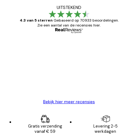
UITSTEKEND
4.3 van 5 sterren
Gebaseerd op 70933 beoordelingen.
Zie een aantal van de recensies hier.
Geverifieerde koper
Recensies
van
Zeer tevreden
klanten
26 mei
Brenda W
Bekijk hier meer recensies
Gratis verzending
Levering 2-5
vanaf € 59
werkdagen