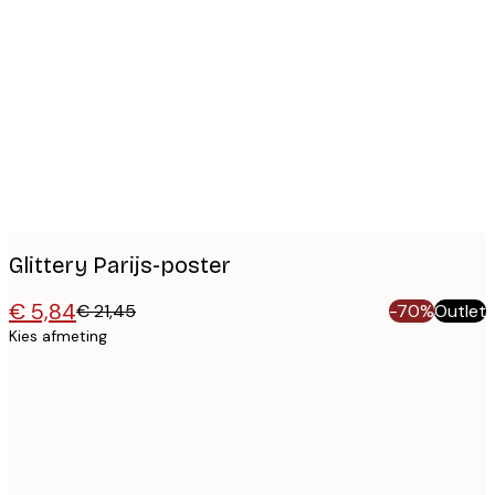
Product
images
Glittery Parijs-poster
€ 5,84
€ 21,45
-70%
Outlet
Kies afmeting