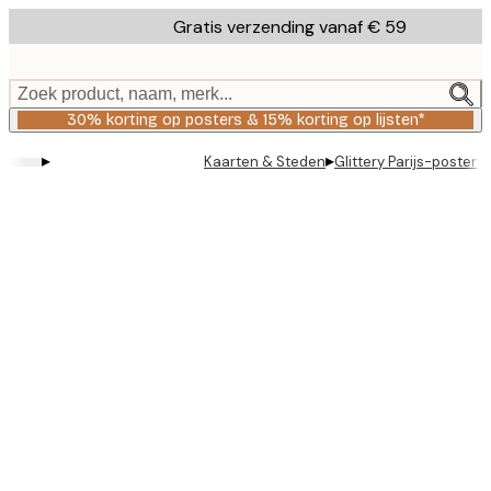
Skip
Gratis verzending vanaf € 59
to
main
content.
Zoek product, naam, merk...
30% korting op posters & 15% korting op lijsten*
▸
▸
Kaarten & Steden
Glittery Parijs-poster