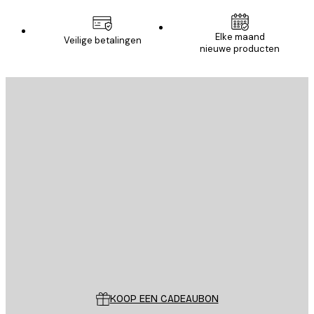
Elke maand
Veilige betalingen
nieuwe producten
E-mail
VERSTUUR
Store
Poster Store
Klantenservice
KOOP EEN CADEAUBON