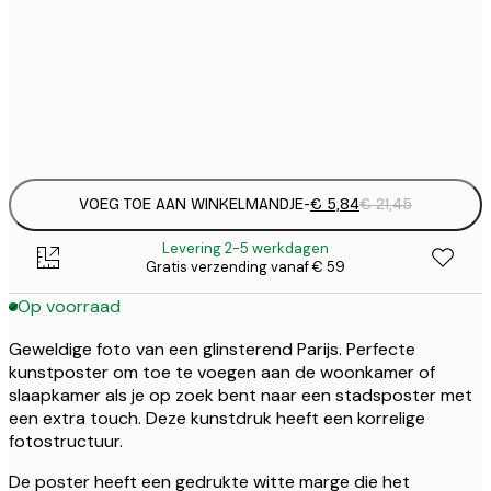
€
50x70 cm
€
Frame
options
VOEG TOE AAN WINKELMANDJE
-
€ 5,84
€ 21,45
Levering 2-5 werkdagen
Gratis verzending vanaf € 59
Op voorraad
Geweldige foto van een glinsterend Parijs. Perfecte
kunstposter om toe te voegen aan de woonkamer of
slaapkamer als je op zoek bent naar een stadsposter met
een extra touch. Deze kunstdruk heeft een korrelige
fotostructuur.
De poster heeft een gedrukte witte marge die het