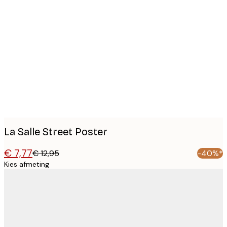
Product
images
La Salle Street Poster
€ 7,77
€ 12,95
-40%*
Kies afmeting