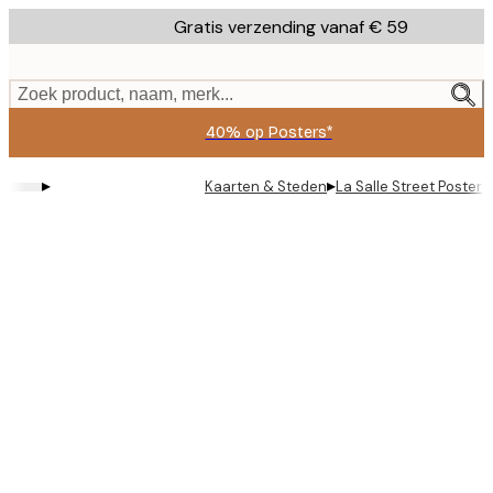
Skip
Gratis verzending vanaf € 59
to
main
content.
Zoek product, naam, merk...
40% op Posters*
▸
▸
Kaarten & Steden
La Salle Street Poster