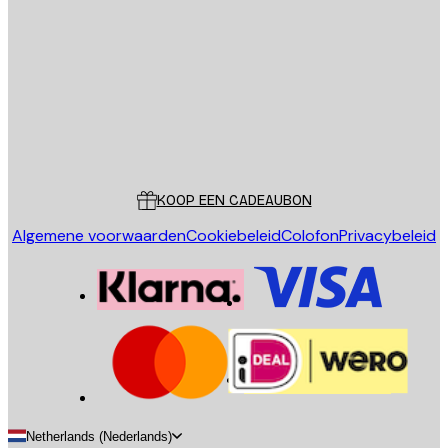
E-mail
VERSTUUR
Store
Poster Store
Klantenservice
KOOP EEN CADEAUBON
Algemene voorwaarden
Cookiebeleid
Colofon
Privacybeleid
Netherlands (Nederlands)