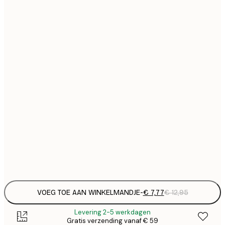
€
21x30 cm
€
€ 
30x40 cm
€
€ 
40x50 cm
€
€ 
50x50 cm
€
€ 
50x70 cm
€
€ 
70x100 cm
€
Frame
options
VOEG TOE AAN WINKELMANDJE
-
€ 7,77
€ 12,95
Levering 2-5 werkdagen
Gratis verzending vanaf € 59