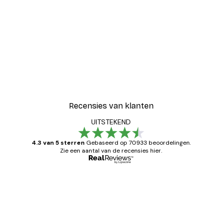
Recensies van klanten
UITSTEKEND
4.3 van 5 sterren
Gebaseerd op 70933 beoordelingen.
Zie een aantal van de recensies hier.
Geverifieerde koper
Recensies
van
Zeer tevreden
klanten