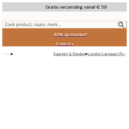
Skip
Gratis verzending vanaf € 59
to
main
content.
Zoek product, naam, merk...
40% op Posters*
0 min
0 s
Geldig
tot:
▸
▸
Kaarten & Steden
London Lantaarn Post
2026-
08-
09
Product
images