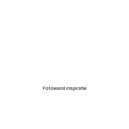
-40%*
de Poster
Vanaf € 7,77
€ 12,95
Fotowand inspiratie