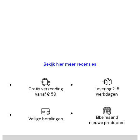
Geverifieerde koper
Recensies
van
Zeer tevreden
klanten
26 mei
Brenda W
Bekijk hier meer recensies
Gratis verzending
Levering 2-5
vanaf € 59
werkdagen
Elke maand
Veilige betalingen
nieuwe producten