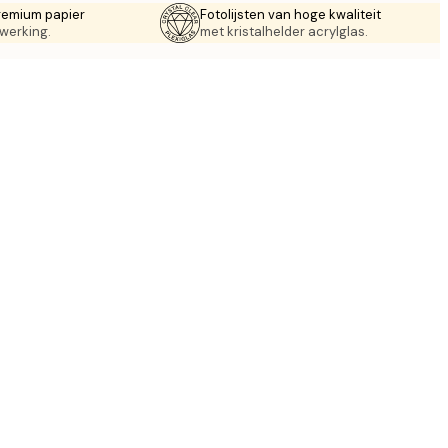
remium papier
Fotolijsten van hoge kwaliteit
werking.
met kristalhelder acrylglas.