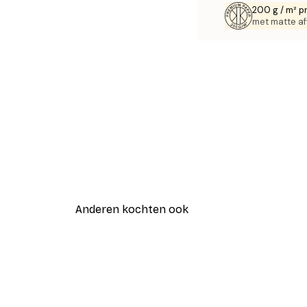
200 g / m² p
met matte af
Anderen kochten ook