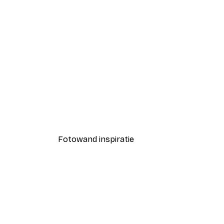
-40%*
Cypress Tree Alley Poster
Vanaf € 7,77
€ 12,95
Fotowand inspiratie