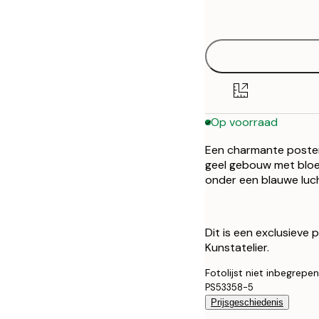
options
50x70 cm
Op voorraad
Een charmante poster 
geel gebouw met bloem
onder een blauwe luch
Dit is een exclusieve
Kunstatelier.
Fotolijst niet inbegrepen
PS53358-5
Prijsgeschiedenis