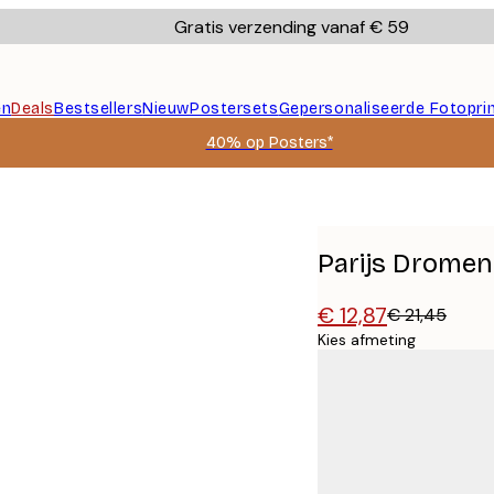
Gratis verzending vanaf € 59
en
Deals
Bestsellers
Nieuw
Postersets
Gepersonaliseerde Fotopri
40% op Posters*
Parijs Dromen
€ 12,87
€ 21,45
Kies afmeting