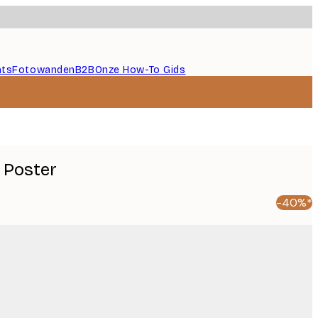
nts
Fotowanden
B2B
Onze How-To Gids
 Poster
-40%*