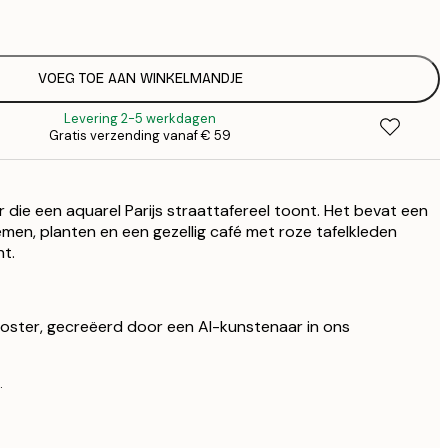
€
€ 
€
VOEG TOE AAN WINKELMANDJE
Levering 2-5 werkdagen
Gratis verzending vanaf € 59
die een aquarel Parijs straattafereel toont. Het bevat een
en, planten en een gezellig café met roze tafelkleden
t.
 poster, gecreëerd door een AI-kunstenaar in ons
.