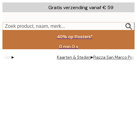
Skip
Gratis verzending vanaf € 59
to
main
content.
Zoek product, naam, merk...
40% op Posters*
0 min
0 s
Geldig
tot:
▸
▸
Kaarten & Steden
Piazza San Marco Post
2026-
08-
09