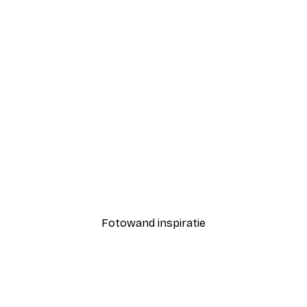
-40%*
Coco Poster
Vanaf € 7,77
€ 12,95
Fotowand inspiratie