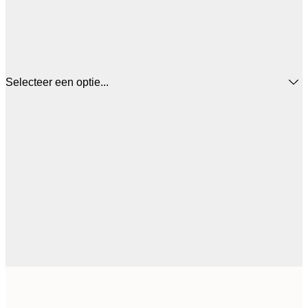
Selecteer een optie...
€ 
50x50 cm
€