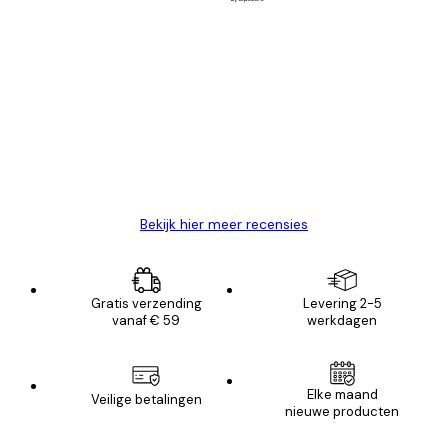
Geverifieerde koper
Recensies
van
Zeer tevreden
klanten
26 mei
Brenda W
Bekijk hier meer recensies
Gratis verzending
Levering 2-5
vanaf € 59
werkdagen
Elke maand
Veilige betalingen
nieuwe producten