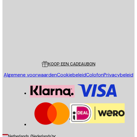
E-mail
VERSTUUR
Store
Poster Store
Klantenservice
KOOP EEN CADEAUBON
Algemene voorwaarden
Cookiebeleid
Colofon
Privacybeleid
Netherlands (Nederlands)