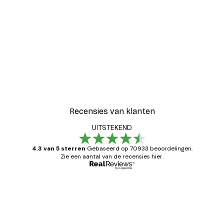
Recensies van klanten
UITSTEKEND
4.3 van 5 sterren
Gebaseerd op 70933 beoordelingen.
Zie een aantal van de recensies hier.
Geverifieerde koper
Recensies
van
Zeer tevreden
klanten