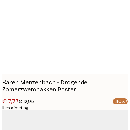
Product
images
Karen Menzenbach - Drogende
Zomerzwempakken Poster
€ 7,77
€ 12,95
-40%*
Kies afmeting