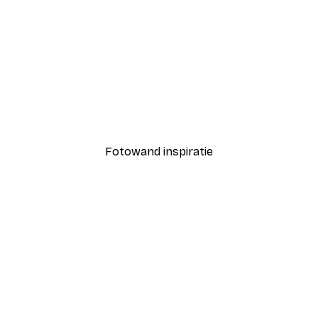
-40%*
Coco Poster
Vanaf € 7,77
€ 12,95
Fotowand inspiratie