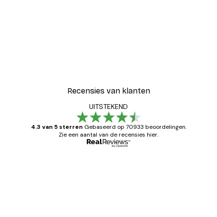
Recensies van klanten
UITSTEKEND
4.3 van 5 sterren
Gebaseerd op 70933 beoordelingen.
Zie een aantal van de recensies hier.
Geverifieerde koper
Recensies
van
Zeer tevreden
klanten