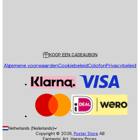
VERSTUUR
Store
Poster Store
Klantenservice
KOOP EEN CADEAUBON
Algemene voorwaarden
Cookiebeleid
Colofon
Privacybeleid
Netherlands (Nederlands)
Copyright ©
2026
,
Poster Store
AB
Fantastic Art. Happy Prices.