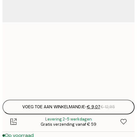
€
21x30 cm
€
€ 
30x40 cm
€
€ 
50x70 cm
€
Frame
options
VOEG TOE AAN WINKELMANDJE
-
€ 9,07
€ 12,95
Levering 2-5 werkdagen
Gratis verzending vanaf € 59
Op voorraad