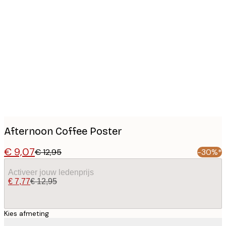
Product
images
Afternoon Coffee Poster
€ 9,07
€ 12,95
-30%*
Activeer jouw ledenprijs
€ 7,77
€ 12,95
Kies afmeting