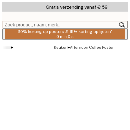
Skip
Gratis verzending vanaf € 59
to
main
content.
Zoek product, naam, merk...
30% korting op posters & 15% korting op lijsten*
0 min
0 s
Geldig
tot:
▸
▸
Keuken
Afternoon Coffee Poster
2026-
08-
06