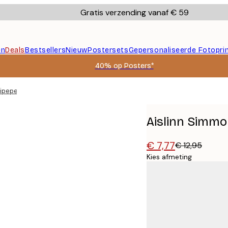
Gratis verzending vanaf € 59
en
Deals
Bestsellers
Nieuw
Postersets
Gepersonaliseerde Fotopri
40% op Posters*
lipeper Poster
Aislinn Simmon
€ 7,77
€ 12,95
Kies afmeting