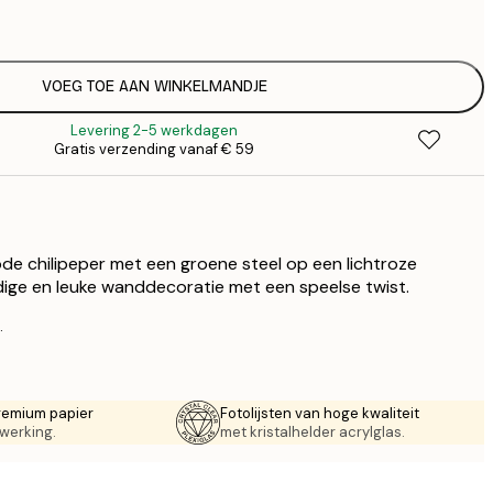
€
€ 
€
€ 
VOEG TOE AAN WINKELMANDJE
€
Levering 2-5 werkdagen
€ 
Gratis verzending vanaf € 59
€
€ 
€
€ 
€
de chilipeper met een groene steel op een lichtroze
€ 
ige en leuke wanddecoratie met een speelse twist.
.
remium papier
Fotolijsten van hoge kwaliteit
werking.
met kristalhelder acrylglas.