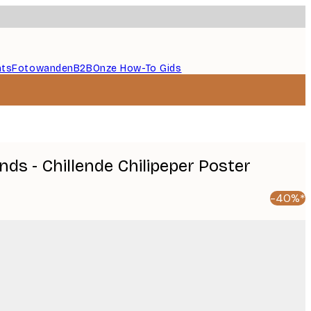
nts
Fotowanden
B2B
Onze How-To Gids
ds - Chillende Chilipeper Poster
-40%*