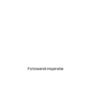
-40%*
Yesterday now tomorrow Pos
Vanaf € 3,87
€ 6,45
Fotowand inspiratie