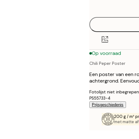
options
30x40 cm
40x50 cm
50x50 cm
Op voorraad
50x70 cm
Chili Peper Poster
70x100 cm
Een poster van een ro
100x150 cm
achtergrond. Eenvoud
Fotolijst niet inbegrepen
PS55733-4
Prijsgeschiedenis
200 g / m² p
met matte af