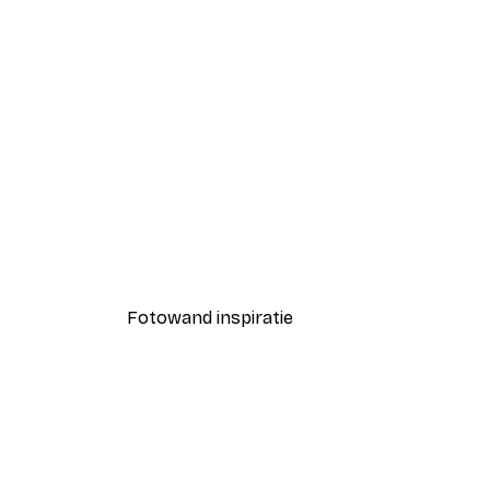
-40%*
Coco Poster
Vanaf € 7,77
€ 12,95
Fotowand inspiratie