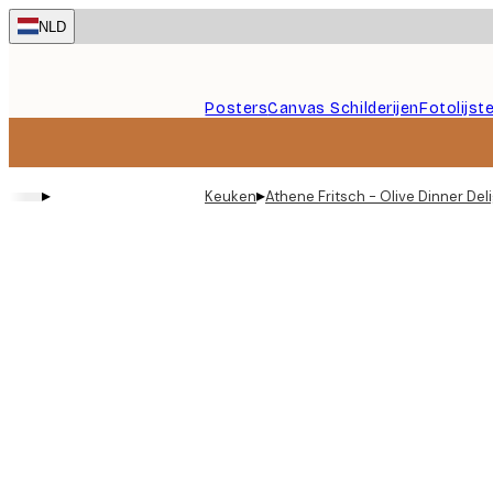
Skip
NLD
to
main
content.
Posters
Canvas Schilderijen
Fotolijst
▸
▸
Keuken
Athene Fritsch - Olive Dinner Del