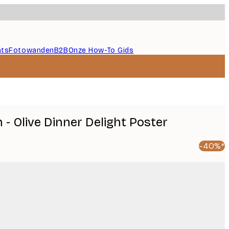
nts
Fotowanden
B2B
Onze How-To Gids
 - Olive Dinner Delight Poster
-40%*