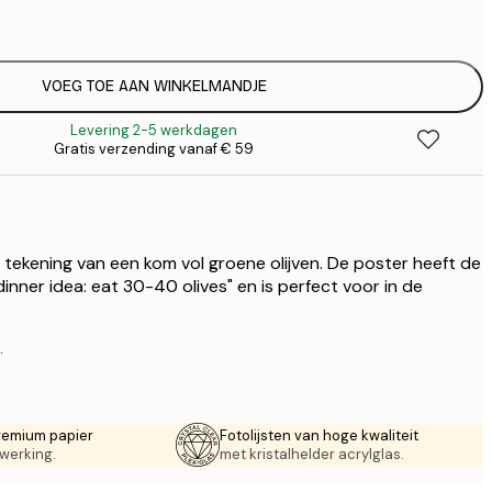
€
€ 
€
€ 
VOEG TOE AAN WINKELMANDJE
€
Levering 2-5 werkdagen
€ 
Gratis verzending vanaf € 59
€
€ 
€
€ 
tekening van een kom vol groene olijven. De poster heeft de
inner idea: eat 30-40 olives" en is perfect voor in de
.
remium papier
Fotolijsten van hoge kwaliteit
werking.
met kristalhelder acrylglas.