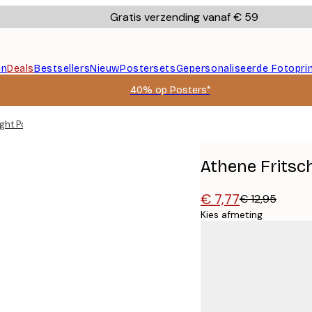
Gratis verzending vanaf € 59
en
Deals
Bestsellers
Nieuw
Postersets
Gepersonaliseerde Fotopri
40% op Posters*
ight Poster
Athene Fritsch
€ 7,77
€ 12,95
Kies afmeting