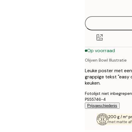
options
30x40 cm
40x50 cm
50x70 cm
Op voorraad
70x100 cm
Olijven Bowl Illustratie
100x150 cm
Leuke poster met een 
grappige tekst "easy d
keuken.
Fotolijst niet inbegrepen
PS55746-4
Prijsgeschiedenis
200 g / m² p
met matte af