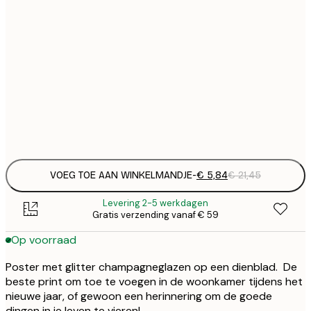
€
21x30 cm
€
€
30x40 cm
€
€
50x70 cm
€
Frame
options
VOEG TOE AAN WINKELMANDJE
-
€ 5,84
€ 21,45
Levering 2-5 werkdagen
Gratis verzending vanaf € 59
Op voorraad
Poster met glitter champagneglazen op een dienblad. De
beste print om toe te voegen in de woonkamer tijdens het
nieuwe jaar, of gewoon een herinnering om de goede
dingen in je leven te vieren!