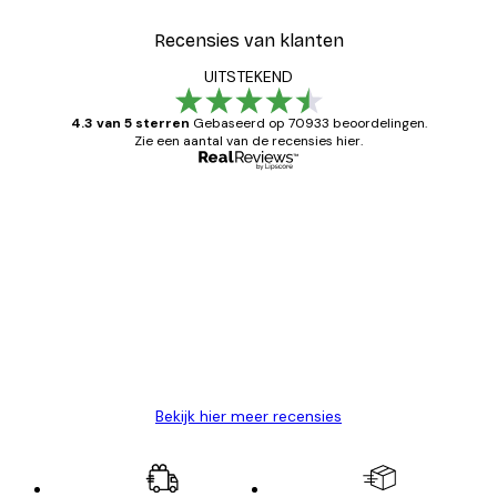
Recensies van klanten
UITSTEKEND
4.3 van 5 sterren
Gebaseerd op 70933 beoordelingen.
Zie een aantal van de recensies hier.
Geverifieerde koper
Recensies
van
Zeer tevreden
klanten
26 mei
Brenda W
Bekijk hier meer recensies