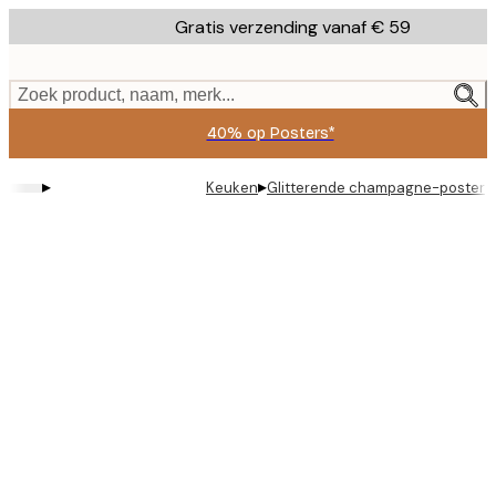
Skip
Gratis verzending vanaf € 59
to
main
content.
Zoek product, naam, merk...
40% op Posters*
▸
▸
Keuken
Glitterende champagne-poster