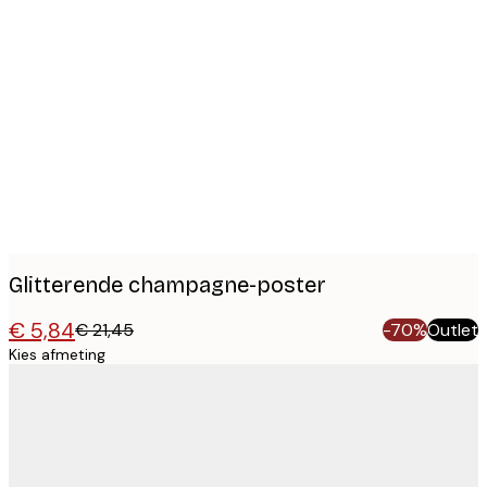
Product
images
Glitterende champagne-poster
€ 5,84
€ 21,45
-70%
Outlet
Kies afmeting