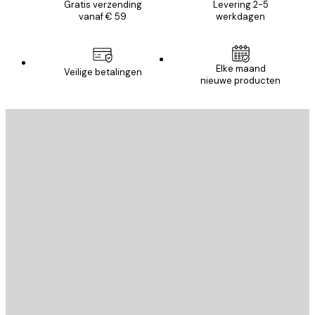
Gratis verzending
Levering 2-5
vanaf € 59
werkdagen
Elke maand
Veilige betalingen
nieuwe producten
E-mail
VERSTUUR
Store
Poster Store
Klantenservice