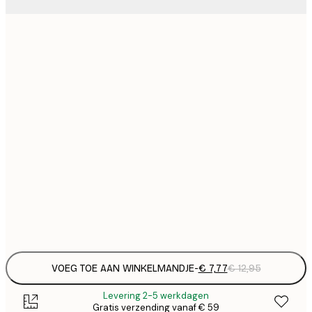
€
21x30 cm
€
€ 
30x40 cm
€
€ 
40x50 cm
€
€ 
50x70 cm
€
€ 
70x100 cm
€
Frame
options
VOEG TOE AAN WINKELMANDJE
-
€ 7,77
€ 12,95
Levering 2-5 werkdagen
Gratis verzending vanaf € 59