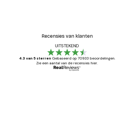
Recensies van klanten
UITSTEKEND
4.3 van 5 sterren
Gebaseerd op 70933 beoordelingen.
Zie een aantal van de recensies hier.
Geverifieerde koper
Recensies
van
Zeer tevreden
klanten
26 mei
Brenda W