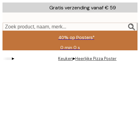
Skip
Gratis verzending vanaf € 59
to
main
content.
Zoek product, naam, merk...
40% op Posters*
0 min
0 s
Geldig
tot:
▸
▸
Keuken
Heerlijke Pizza Poster
2026-
08-
09