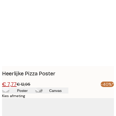
Product
images
Heerlijke Pizza Poster
€ 7,77
€ 12,95
-40%*
Poster
Canvas
Kies afmeting