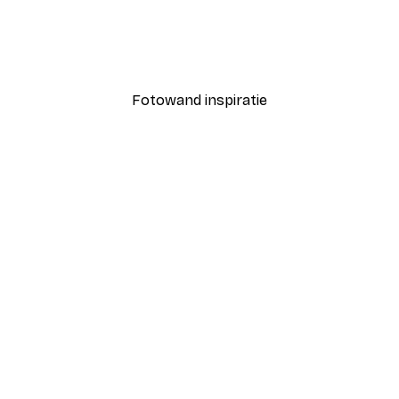
Coco Poster
Vanaf € 7,77
€ 12,95
Fotowand inspiratie