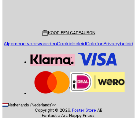
Store
Poster Store
Klantenservice
KOOP EEN CADEAUBON
Algemene voorwaarden
Cookiebeleid
Colofon
Privacybeleid
Netherlands (Nederlands)
Copyright ©
2026
,
Poster Store
AB
Fantastic Art. Happy Prices.