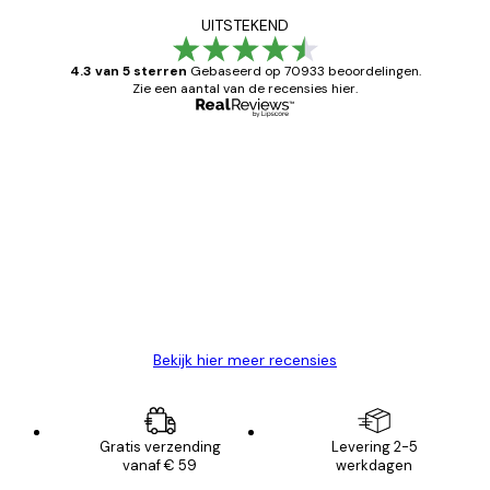
UITSTEKEND
4.3 van 5 sterren
Gebaseerd op 70933 beoordelingen.
Zie een aantal van de recensies hier.
Geverifieerde koper
Recensies
van
Zeer tevreden
klanten
26 mei
Brenda W
Bekijk hier meer recensies
Gratis verzending
Levering 2-5
vanaf € 59
werkdagen