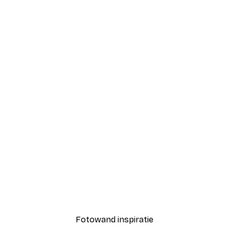
-30%*
ur Poster
Abstracte Zonsondergan
Vanaf € 9,07
€ 12,95
Fotowand inspiratie