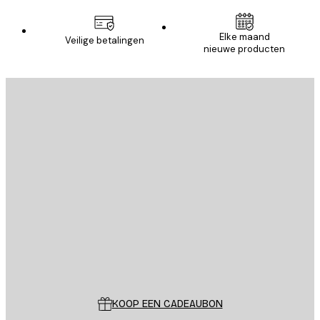
Elke maand
Veilige betalingen
nieuwe producten
E-mail
VERSTUUR
Store
Poster Store
Klantenservice
KOOP EEN CADEAUBON