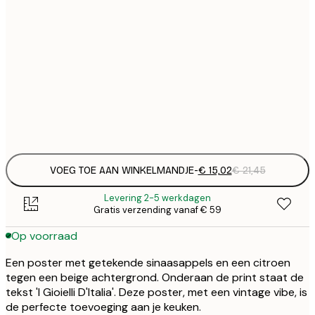
€ 
30x40 cm
€
Frame
options
VOEG TOE AAN WINKELMANDJE
-
€ 15,02
€ 21,45
Levering 2-5 werkdagen
Gratis verzending vanaf € 59
Op voorraad
Een poster met getekende sinaasappels en een citroen
tegen een beige achtergrond. Onderaan de print staat de
tekst 'I Gioielli D'Italia'. Deze poster, met een vintage vibe, is
de perfecte toevoeging aan je keuken.