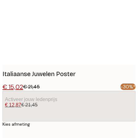
Product
images
Italiaanse Juwelen Poster
€ 15,02
€ 21,45
-30%*
Activeer jouw ledenprijs
€ 12,87
€ 21,45
Kies afmeting