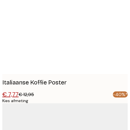
Product
images
Italiaanse Koffie Poster
€ 7,77
€ 12,95
-40%*
Kies afmeting