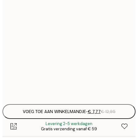
€
21x30 cm
€
€ 
30x40 cm
€
€ 
40x50 cm
€
€ 
50x70 cm
€
€ 
70x100 cm
€
Frame
options
VOEG TOE AAN WINKELMANDJE
-
€ 7,77
€ 12,95
Levering 2-5 werkdagen
Gratis verzending vanaf € 59