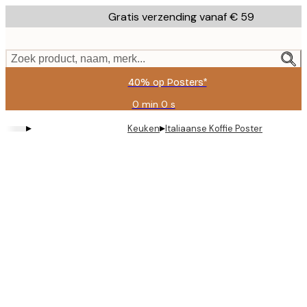
Skip
Gratis verzending vanaf € 59
to
main
content.
Zoek product, naam, merk...
40% op Posters*
0 min
0 s
Geldig
tot:
▸
▸
Keuken
Italiaanse Koffie Poster
2026-
08-
09