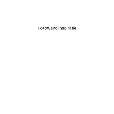
Koffiesoorten Poster
Vanaf € 7,77
€ 12,95
Fotowand inspiratie