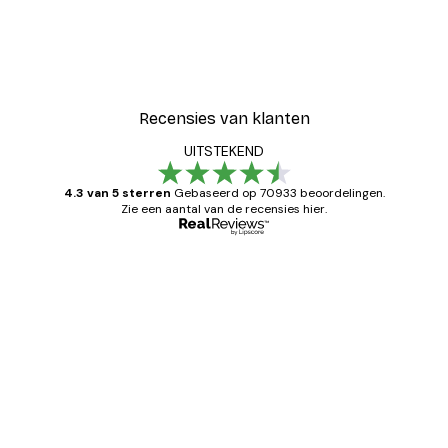
Recensies van klanten
UITSTEKEND
4.3 van 5 sterren
Gebaseerd op 70933 beoordelingen.
Zie een aantal van de recensies hier.
Geverifieerde koper
Recensies
van
Zeer tevreden
klanten
26 mei
Brenda W