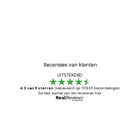
Recensies van klanten
UITSTEKEND
4.3 van 5 sterren
Gebaseerd op 70933 beoordelingen.
Zie een aantal van de recensies hier.
Geverifieerde koper
Recensies
van
Zeer tevreden
klanten