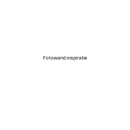
-40%*
Proost Cin Cin Blauw Pos
Vanaf € 7,77
€ 12,95
Fotowand inspiratie