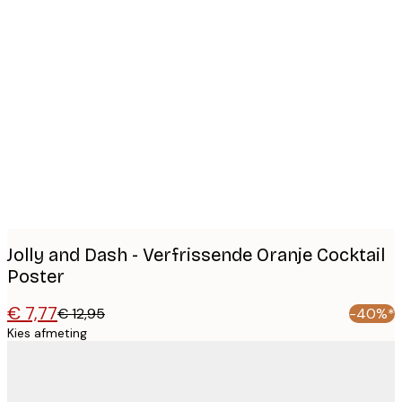
Product
images
Jolly and Dash - Verfrissende Oranje Cocktail
Poster
€ 7,77
€ 12,95
-40%*
Kies afmeting