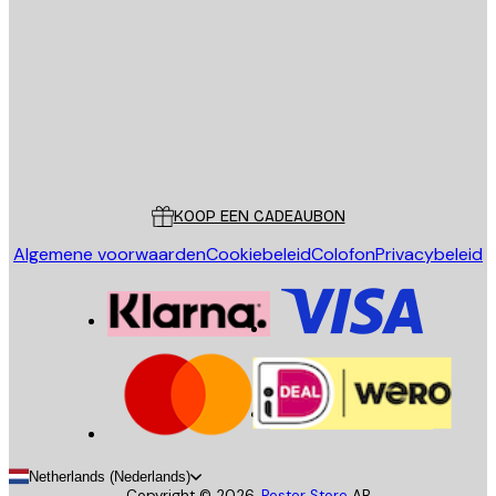
VERSTUUR
Store
Poster Store
Klantenservice
KOOP EEN CADEAUBON
Algemene voorwaarden
Cookiebeleid
Colofon
Privacybeleid
Netherlands (Nederlands)
Copyright ©
2026
,
Poster Store
AB