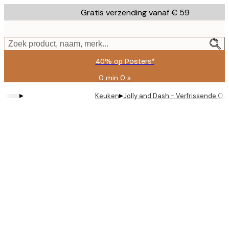
Skip
Gratis verzending vanaf € 59
to
main
content.
Zoek product, naam, merk...
40% op Posters*
0 min
0 s
Geldig
tot:
▸
▸
Keuken
Jolly and Dash - Verfrissende Ora
2026-
08-
09