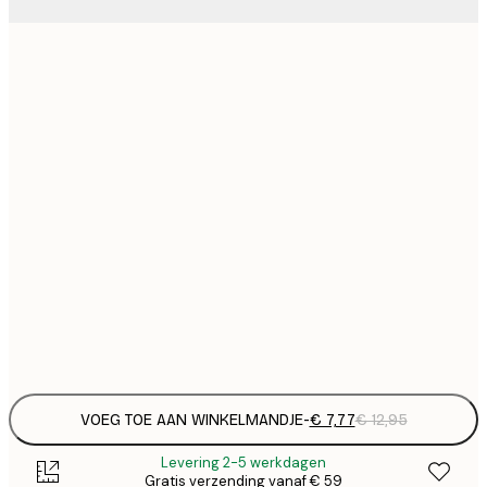
€
21x30 cm
€
€ 
30x40 cm
€
€ 
50x70 cm
€
€ 
70x100 cm
€
€ 
100x150 cm
Frame
options
VOEG TOE AAN WINKELMANDJE
-
€ 7,77
€ 12,95
Levering 2-5 werkdagen
Gratis verzending vanaf € 59