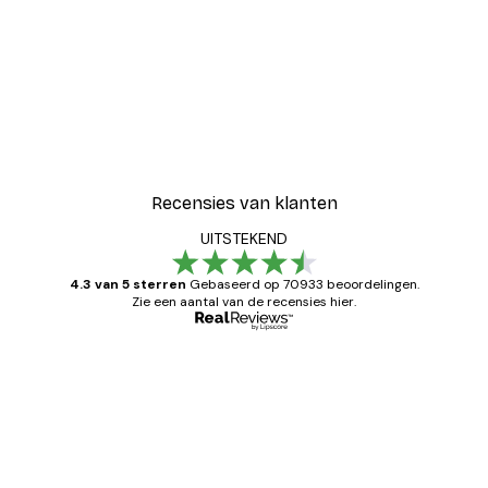
Recensies van klanten
UITSTEKEND
4.3 van 5 sterren
Gebaseerd op 70933 beoordelingen.
Zie een aantal van de recensies hier.
Geverifieerde koper
Recensies
van
Zeer tevreden
klanten