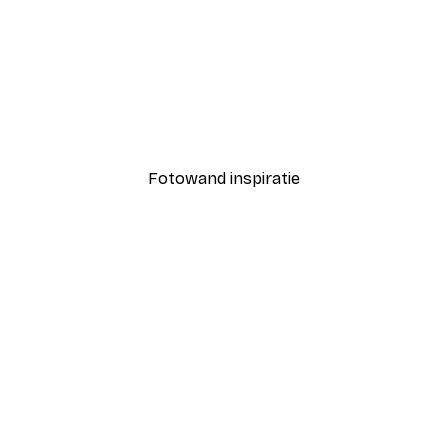
-40%*
kerspin Poster
White Magnolia Poster
Vanaf € 12,87
€ 21,45
Fotowand inspiratie