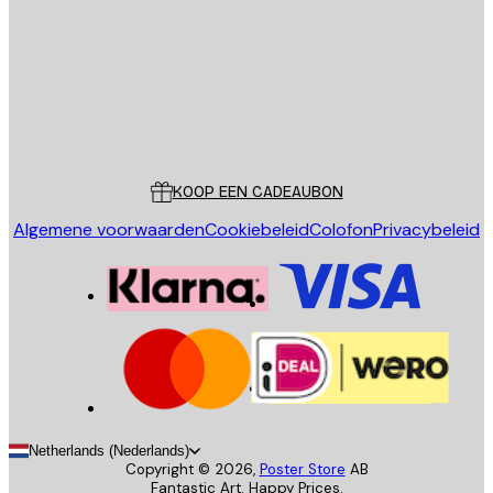
VERSTUUR
Store
Poster Store
Klantenservice
KOOP EEN CADEAUBON
Algemene voorwaarden
Cookiebeleid
Colofon
Privacybeleid
Netherlands (Nederlands)
Copyright ©
2026
,
Poster Store
AB
Fantastic Art. Happy Prices.