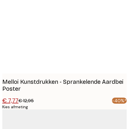
Product
images
Melloi Kunstdrukken - Sprankelende Aardbei
Poster
€ 7,77
€ 12,95
-40%*
Kies afmeting