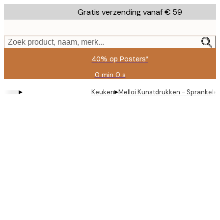
Skip
Gratis verzending vanaf € 59
to
main
content.
Zoek product, naam, merk...
40% op Posters*
0 min
0 s
Geldig
tot:
▸
▸
Keuken
Melloi Kunstdrukken - Sprankele
2026-
08-
09