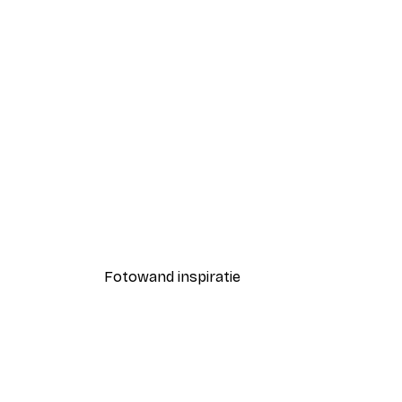
-40%*
Pippi Langkous en de Politiea
Vanaf € 3,87
€ 6,45
Fotowand inspiratie