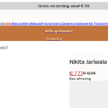
Gratis verzending vanaf € 59
en
Deals
Bestsellers
Nieuw
Postersets
Gepersonaliseerde Fotopri
40% op Posters*
0 min
0 s
Geldig
tot:
eren Poster
2026-
08-
09
Nikita Jariwal
€ 7,77
€ 12,95
Kies afmeting