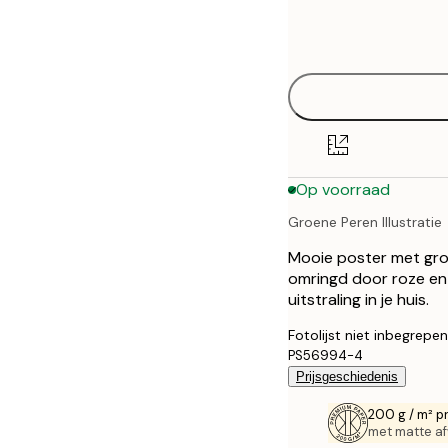
Frame
21x30 cm
options
30x40 cm
40x50 cm
50x70 cm
Op voorraad
70x100 cm
Groene Peren Illustratie
100x150 cm
Mooie poster met groe
omringd door roze en 
uitstraling in je huis.
Fotolijst niet inbegrepen
PS56994-4
Prijsgeschiedenis
200 g / m² p
met matte af