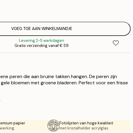
€
€
€ 
€
€ 
VOEG TOE AAN WINKELMANDJE
€
Levering 2-5 werkdagen
€ 
Gratis verzending vanaf € 59
€
€ 
€
€ 
ne peren die aan bruine takken hangen. De peren zijn
gele bloemen met groene bladeren. Perfect voor een frisse
.
remium papier
Fotolijsten van hoge kwaliteit
werking.
met kristalhelder acrylglas.